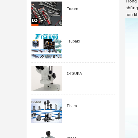
Trong 
những 
Trusco
nén kh
Tsubaki
OTSUKA
Ebara