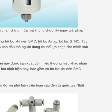
còn chần chừ gì nữa mà không chớp lấy ngay giải pháp
như bộ lọc khí nén SMC, bộ lọc Airtac, bộ lọc STNC. Tùy
n ban đầu mà người dùng có thể lựa chọn cho mình sản
í nén này được sản xuất bởi nhiều thương hiệu khác nhau
 bật nhất hiện nay, bao gồm cả bộ lọc khí nén SMC.
âu đời và phổ biến trên toàn cầu đến từ quốc gia Nhật