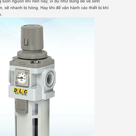
 luôn nguồn khí nén này, ví dụ như dùng để vệ sinh
n, sẽ nhanh bị hỏng. Hay khi để vận hành các thiết bị khí
m.