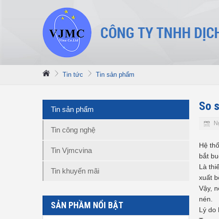
Tin tức
Tin sản phẩm
So s
Tin sản phẩm
N
Tin công nghệ
Hệ thố
Tin Vjmcvina
bắt bu
Là thi
Tin khuyến mãi
xuất b
Vậy, n
nén.
SẢN PHẦM NỔI BẬT
Lý do 