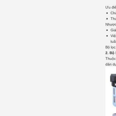
Ưu điể
Chấ
Thư
Nhược
Giá
Việ
tu
Bộ lọc
2. Bộ 
Thuộc 
dân d