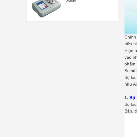
Atago
Chình 
hữu hi
Hiện n
vào n
phẩm 
So sán
Bộ lọc
như Ai
1.
Bộ 
Bộ lọc
Bản, 