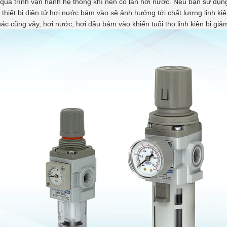
quá trình vận hành hệ thống khí nén có lẫn hơi nước. Nếu bạn sử dụng
thiết bị điện tử hơi nước bám vào sẽ ảnh hưởng tới chất lượng linh kiệ
ác cũng vậy, hơi nước, hơi dầu bám vào khiến tuổi thọ linh kiện bị giả