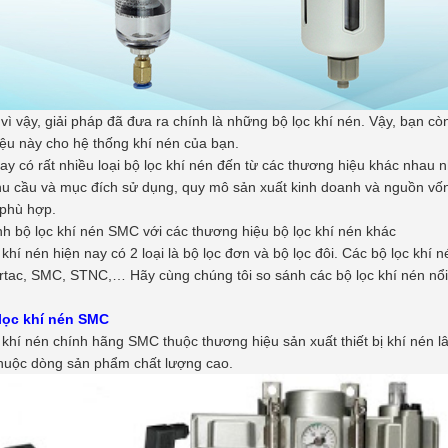
vì vậy, giải pháp đã đưa ra chính là những bộ lọc khí nén. Vậy, bạn 
ệu này cho hệ thống khí nén của bạn.
ay có rất nhiều loại bộ lọc khí nén đến từ các thương hiệu khác nhau 
hu cầu và mục đích sử dụng, quy mô sản xuất kinh doanh và nguồn vố
phù hợp.
h bộ lọc khí nén SMC với các thương hiệu bộ lọc khí nén khác
 khí nén hiện nay có 2 loại là bộ lọc đơn và bộ lọc đôi. Các bộ lọc kh
rtac, SMC, STNC,… Hãy cùng chúng tôi so sánh các bộ lọc khí nén nổi
lọc khí nén SMC
 khí nén chính hãng SMC thuộc thương hiệu sản xuất thiết bị khí nén l
thuộc dòng sản phẩm chất lượng cao.