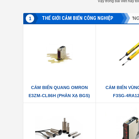
Vậy trong bài viết này tô
sẽ cùng nhau tìm hiểu c
một số lưu ý khi thực hi
THẾ GIỚI CẢM BIẾN CÔNG NGHIỆP
 ĐỘ
CẢM BIẾN LƯU LƯỢNG
CẢM BIẾN QUANG
C
1
CẢM BIẾN QUANG OMRON
CẢM BIẾN VÙN
E3ZM-CL86H (PHẢN XẠ BGS)
F3SG-4RA12