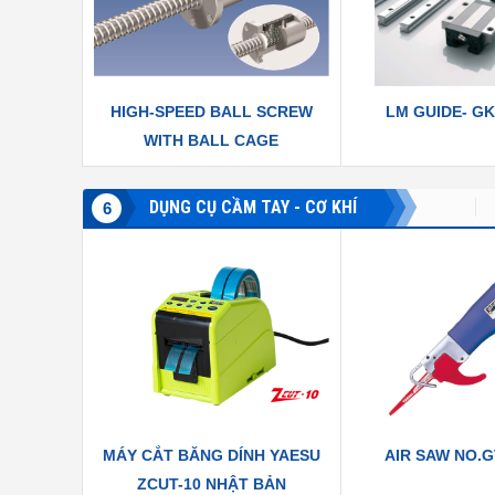
HIGH-SPEED BALL SCREW
LM GUIDE- GK
WITH BALL CAGE
DỤNG CỤ CẦM TAY - CƠ KHÍ
ĐỘNG CƠ
VAN EFFEBI
VESSEL
HOZAN
TR
6
MÁY CẮT BĂNG DÍNH YAESU
AIR SAW NO.G
ZCUT-10 NHẬT BẢN