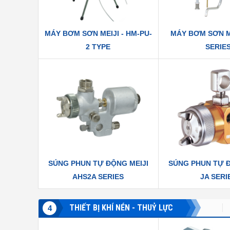
MÁY BƠM SƠN MEIJI - HM-PU-
MÁY BƠM SƠN ME
2 TYPE
SERIE
SÚNG PHUN TỰ ĐỘNG MEIJI
SÚNG PHUN TỰ Đ
AHS2A SERIES
JA SERI
THIẾT BỊ KHÍ NÉN - THUỶ LỰC
PISCO
AIRTAC
4