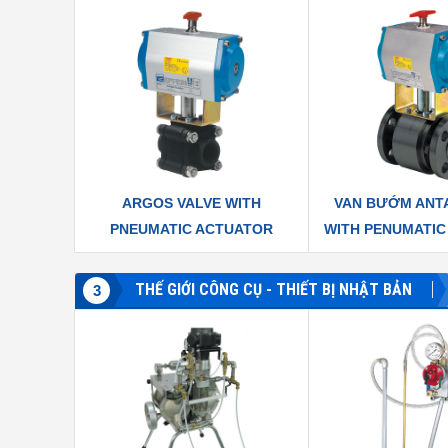
KHẨU CHÍNH HÃNG
HÃNG
ARGOS VALVE WITH
VAN BƯỚM ANTA
PNEUMATIC ACTUATOR
WITH PENUMATIC
EFFEBI - ITALIA| NHẬP KHẨU
EFFEBI ITALIA|
TRỰC TIẾP
TRỰC TI
THẾ GIỚI CÔNG CỤ - THIẾT BỊ NHẬT BẢN
GRAND HARDNEES TESTER
UNITA BELT TENSION METER
3