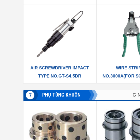
AIR SCREWDRIVER IMPACT
WIRE STRI
TYPE NO.GT-S4.5DR
NO.3000A(FOR S
PHỤ TÙNG KHUÔN
N KÉO
GIẢI PHÁP CHỐNG NGẬP - LỤT THÀNH PHỐ
7