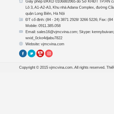
Giấy phép ĐKKD 0106883965 do Sở KHĐT TP.HN cấ
Lô 3, A1-A2-A3, Khu nhà Adana Complex, đường Cầu
quận Long Biên, Hà Nội
ĐT cố định: (84 - 24) 3871 2928/ 3266 5226; Fax: (84
Mobile: 0911.385.058
Email: sales16@vjmcvina.com; Skype: kennybuivan;
wxid_0cko4djabu7822
Website: vjmcvina.com
Copyright © 2015 vjmcvina.com. All rights reserved.
Thiế