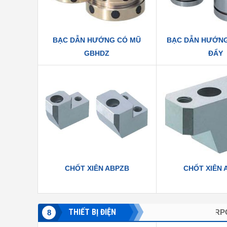
BẠC DẪN HƯỚNG CÓ MŨ
BẠC DẪN HƯỚN
GBHDZ
ĐẨY
CHỐT XIÊN ABPZB
CHỐT XIÊN 
THIẾT BỊ ĐIỆN
IDEC CORPORATION.
YASKAWA
8