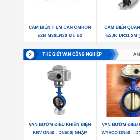
CẢM BIẾN TIỆM CẬN OMRON
CẢM BIẾN QUA
E2B-M30LN30-M1-B2
E3JK-DR11 2M 
KHUẾCH T
THẾ GIỚI VAN CÔNG NGHIỆP
VAN CƠ
VAN DẪN HƯỚNG
2
VAN BƯỚM ĐIỀU KHIỂN ĐIỆN
VAN BƯỚM ĐIỀU 
KBV DN50 - DN500| NHẬP
WYECO DN50 – D