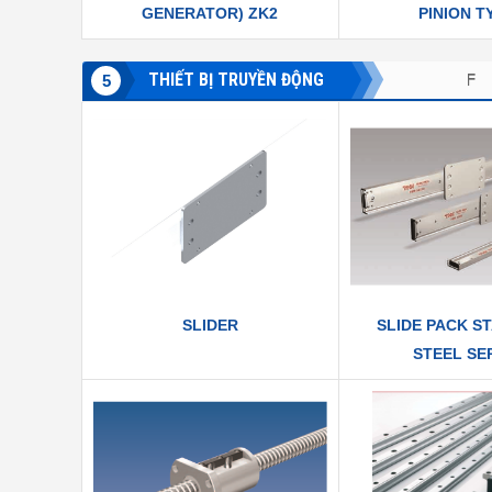
GENERATOR) ZK2
PINION T
THIẾT BỊ TRUYỀN ĐỘNG
NSK, NTN, SKF
TSUBAKI
5
SLIDER
SLIDE PACK S
STEEL SE