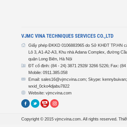
VJMC VINA TECHNIQUES SERVICES CO.,LTD
Giấy phép ĐKKD 0106883965 do Sở KHĐT TP.HN cấ
Lô 3, A1-A2-A3, Khu nhà Adana Complex, đường Cầu
quận Long Biên, Hà Nội
ĐT cố định: (84 - 24) 3871 2928/ 3266 5226; Fax: (84
Mobile: 0911.385.058
Email: sales16@vjmcvina.com; Skype: kennybuivan;
wxid_0cko4djabu7822
Website: vjmcvina.com
Copyright © 2015 vjmcvina.com. All rights reserved.
Thiế