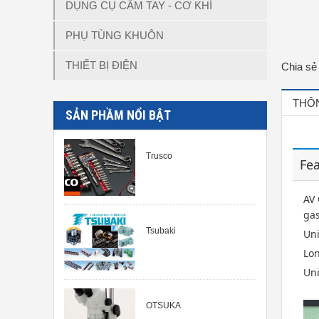
DỤNG CỤ CẦM TAY - CƠ KHÍ
PHỤ TÙNG KHUÔN
THIẾT BỊ ĐIỆN
Chia sẻ
THÔN
SẢN PHẦM NỔI BẬT
Trusco
Fe
AV 
gas
Tsubaki
Uni
Lon
Un
OTSUKA