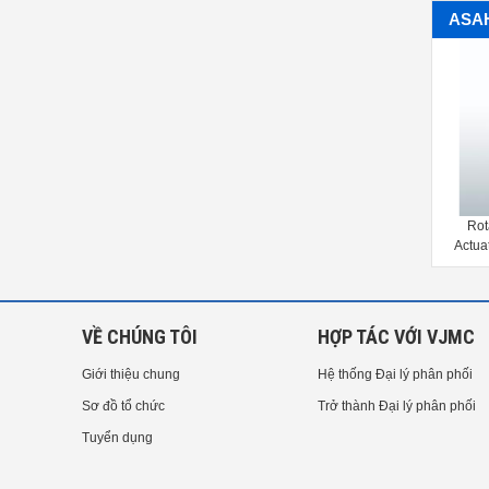
ASAH
PVC PIPE
Rotary Damper (Pneumatic
BUTTE
Actuated Type TA)[1 1/2-24inch]
2
（40-600mm）
VỀ CHÚNG TÔI
HỢP TÁC VỚI VJMC
Giới thiệu chung
Hệ thống Đại lý phân phối
Sơ đồ tổ chức
Trở thành Đại lý phân phối
Tuyển dụng