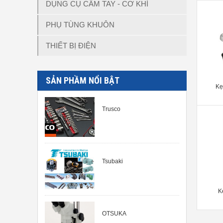
DỤNG CỤ CẦM TAY - CƠ KHÍ
PHỤ TÙNG KHUÔN
THIẾT BỊ ĐIỆN
SẢN PHẦM NỔI BẬT
Kẹ
Trusco
Tsubaki
K
OTSUKA