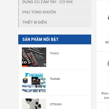
DỤNG CỤ CẦM TAY - CƠ KHÍ
PHỤ TÙNG KHUÔN
THIẾT BỊ ĐIỆN
SẢN PHẦM NỔI BẬT
Bộ
Trusco
Tsubaki
Rion 
(co
OTSUKA