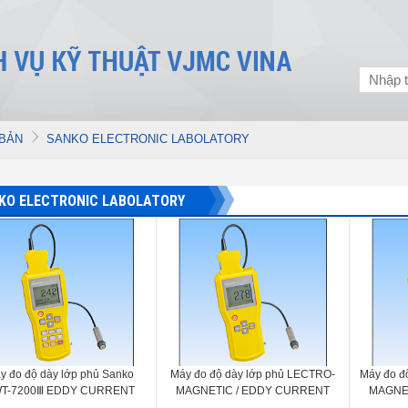
 BẢN
SANKO ELECTRONIC LABOLATORY
KO ELECTRONIC LABOLATORY
y đo độ dày lớp phủ Sanko
Máy đo độ dày lớp phủ LECTRO-
Máy đo đ
T-7200Ⅲ EDDY CURRENT
MAGNETIC / EDDY CURRENT
MAGNE
TING THICKNESS METERS
COATING THICKNESS METERS
COATIN