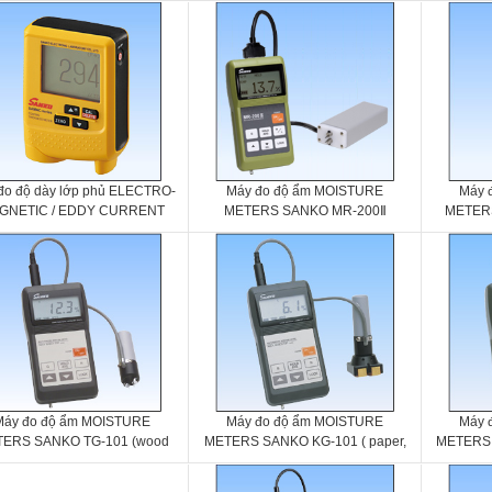
Sanko SWT-7000Ⅲ/7100Ⅲ
Sanko S
đo độ dày lớp phủ ELECTRO-
Máy đo độ ẩm MOISTURE
Máy 
GNETIC / EDDY CURRENT
METERS SANKO MR-200Ⅱ
METERS
TING THICKNESS METERS
ko SAMAC-FN / SAMAC-Pro
Máy đo độ ẩm MOISTURE
Máy đo độ ẩm MOISTURE
Máy 
ERS SANKO TG-101 (wood
METERS SANKO KG-101 ( paper,
METERS 
moisture meter)
cardboard moisture meter)
pla