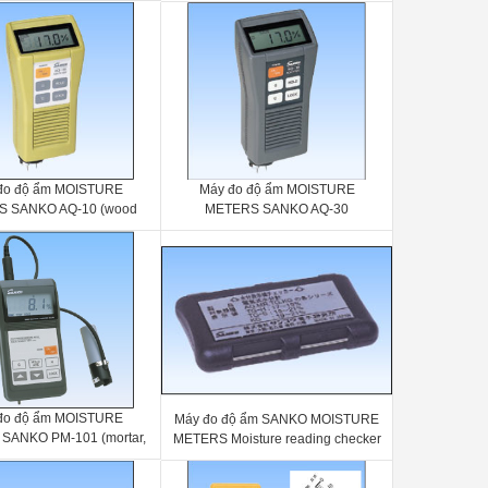
WT-7000Ⅲ+FN-325 Probe
đo độ ẩm MOISTURE
Máy đo độ ẩm MOISTURE
 SANKO AQ-10 (wood
METERS SANKO AQ-30
moisture meter)
(construction moisture meter)
đo độ ẩm MOISTURE
Máy đo độ ẩm SANKO MOISTURE
SANKO PM-101 (mortar,
METERS Moisture reading checker
ster moisture meter)
(option)