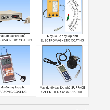
 đo độ dày lớp phủ
Máy đo độ dày lớp phủ
OMAGNETIC COATING
ELECTROMAGNETIC COATING
ESS METER Sanko SP-
THICKNESS METER Sanko Pro-1
3300D
 đo độ dày lớp phủ
Máy đo độ dày lớp phủ SURFACE
RASONIC COATING
SALT METER Sanko SNA-3000
SS METER Sanko ULT-
5000