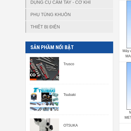
DỤNG CỤ CẦM TAY - CƠ KHÍ
PHỤ TÙNG KHUÔN
THIẾT BỊ ĐIỆN
SẢN PHẦM NỔI BẬT
Máy 
MA
COA
Trusco
San
Tsubaki
MET
OTSUKA