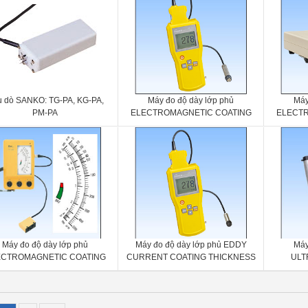
 dò SANKO: TG-PA, KG-PA,
Máy đo độ dày lớp phủ
Máy
PM-PA
ELECTROMAGNETIC COATING
ELECTR
THICKNESS METER Sanko SWT-
THICKN
7000ⅢF
Máy đo độ dày lớp phủ
Máy đo độ dày lớp phủ EDDY
Máy
ECTROMAGNETIC COATING
CURRENT COATING THICKNESS
ULT
CKNESS METER Sanko Pro-2
METER Sanko SWT-7000ⅢN
THICKNE