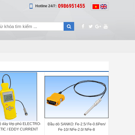
0986951455
Hotline 24/7:
ộ dày lớp phủ ELECTRO-
Đầu dò SANKO: Fe-2.5/ Fe-0.6Pen/
TIC / EDDY CURRENT
Fe-10/ NFe-2.0/ NFe-8
G THICKNESS METERS