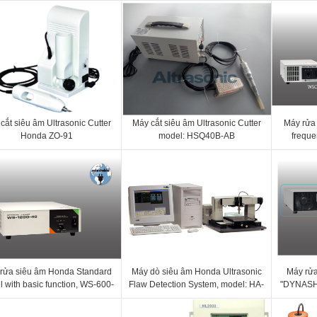
cắt siêu âm Ultrasonic Cutter
Máy cắt siêu âm Ultrasonic Cutter
Máy rửa
Honda ZO-91
model: HSQ40B-AB
freque
WSC7
rửa siêu âm Honda Standard
Máy dò siêu âm Honda Ultrasonic
Máy rửa
 with basic function, WS-600-
Flaw Detection System, model: HA-
"DYNASHO
 WS-600-40 / WS-600-75 | WS-
701W
model: W
1200-28 / WS-1200-40