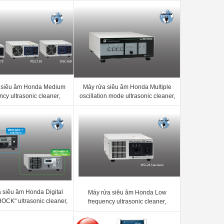
 siêu âm Honda Medium
Máy rửa siêu âm Honda Multiple
ncy ultrasonic cleaner,
oscillation mode ultrasonic cleaner,
5, WSD130, WSC160
Model: WD-600-28T, WD-600-40T,
WD-1200-28T, WD-1200-40T
 siêu âm Honda Digital
Máy rửa siêu âm Honda Low
CK" ultrasonic cleaner,
frequency ultrasonic cleaner,
DX-600-I / WDX-1200-I /
model: WSC28 / WSC40
WDX-600-Ⅱ