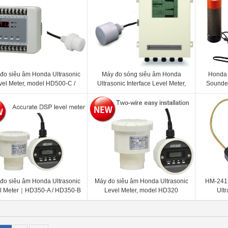
đo siêu âm Honda Ultrasonic
Máy đo sóng siêu âm Honda
Honda 
vel Meter, model HD500-C /
Ultrasonic Interface Level Meter,
Sounder
HD500-D
model: HL2000
đo siêu âm Honda Ultrasonic
Máy đo siêu âm Honda Ultrasonic
HM-241
l Meter｜HD350-A / HD350-B
Level Meter, model HD320
Ultr