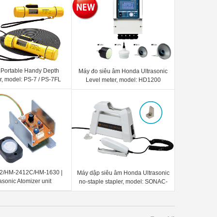
Portable Handy Depth
Máy đo siêu âm Honda Ultrasonic
, model: PS-7 / PS-7FL
Level meter, model: HD1200
2/HM-2412C/HM-1630 |
Máy dập siêu âm Honda Ultrasonic
asonic Atomizer unit
no-staple stapler, model: SONAC-
37