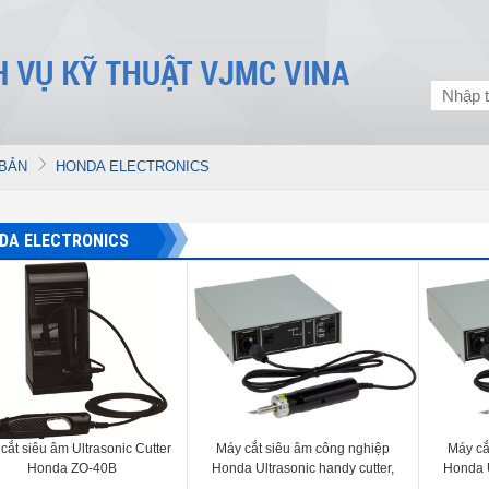
 BẢN
HONDA ELECTRONICS
DA ELECTRONICS
cắt siêu âm Ultrasonic Cutter
Máy cắt siêu âm công nghiệp
Máy cắ
Honda ZO-40B
Honda Ultrasonic handy cutter,
Honda U
model Honda ZO-95
mo