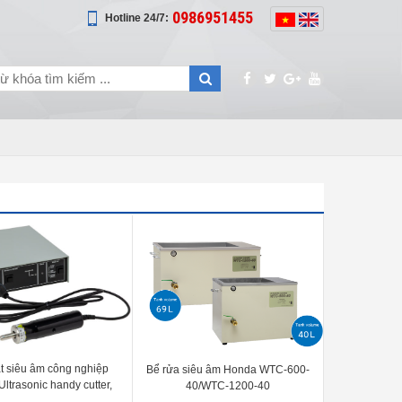
0986951455
Hotline 24/7:
t siêu âm công nghiệp
Bể rửa siêu âm Honda WTC-600-
ltrasonic handy cutter,
40/WTC-1200-40
del Honda ZO-80