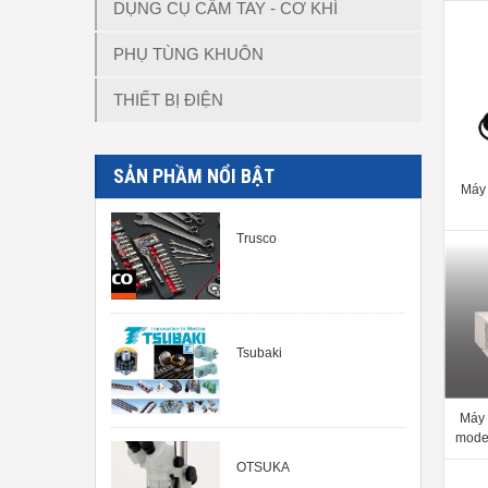
DỤNG CỤ CẦM TAY - CƠ KHÍ
PHỤ TÙNG KHUÔN
THIẾT BỊ ĐIỆN
SẢN PHẦM NỔI BẬT
Máy 
Trusco
Tsubaki
Máy 
model
28 /
OTSUKA