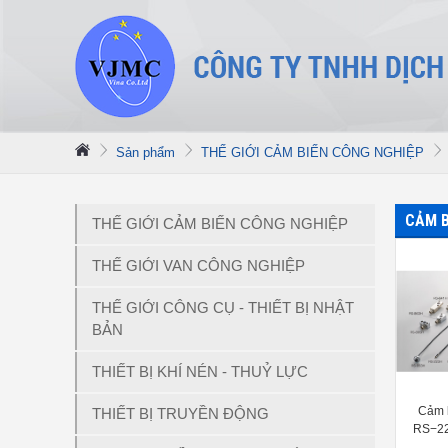
Sản phẩm
THẾ GIỚI CẢM BIẾN CÔNG NGHIỆP
CẢM B
THẾ GIỚI CẢM BIẾN CÔNG NGHIỆP
THẾ GIỚI VAN CÔNG NGHIỆP
THẾ GIỚI CÔNG CỤ - THIẾT BỊ NHẬT
BẢN
THIẾT BỊ KHÍ NÉN - THUỶ LỰC
Cảm b
THIẾT BỊ TRUYỀN ĐỘNG
RS−22
RS−83