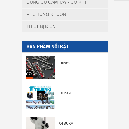
DỤNG CỤ CẦM TAY - CƠ KHÍ
RS−84
RS−8
PHỤ TÙNG KHUÔN
THIẾT BỊ ĐIỆN
SẢN PHẦM NỔI BẬT
Trusco
Tsubaki
OTSUKA