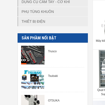
DỤNG CỤ CẦM TAY - CƠ KHÍ
PHỤ TÙNG KHUÔN
THIẾT BỊ ĐIỆN
SẢN PHẦM NỔI BẬT
Máy kiể
Trusco
Tsubaki
Quạt 
Su
OTSUKA