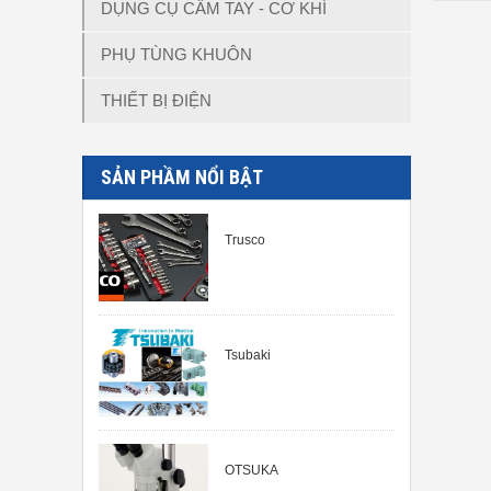
DỤNG CỤ CẦM TAY - CƠ KHÍ
PHỤ TÙNG KHUÔN
THIẾT BỊ ĐIỆN
SẢN PHẦM NỔI BẬT
Trusco
Tsubaki
OTSUKA