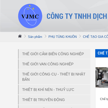
Sản phẩm
PHỤ TÙNG KHUÔN
CHẾ TẠO GIA C
CHẾ T
THẾ GIỚI CẢM BIẾN CÔNG NGHIỆP
THẾ GIỚI VAN CÔNG NGHIỆP
THẾ GIỚI CÔNG CỤ - THIẾT BỊ NHẬT
BẢN
THIẾT BỊ KHÍ NÉN - THUỶ LỰC
Chế t
THIẾT BỊ TRUYỀN ĐỘNG