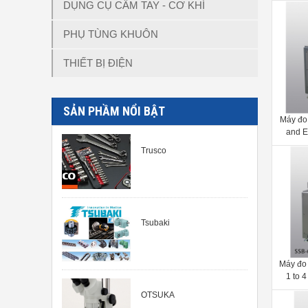
DỤNG CỤ CẦM TAY - CƠ KHÍ
PHỤ TÙNG KHUÔN
THIẾT BỊ ĐIỆN
SẢN PHẦM NỔI BẬT
Máy đo
and E
prec
Trusco
Tsubaki
Máy đo 
1 to 
OTSUKA