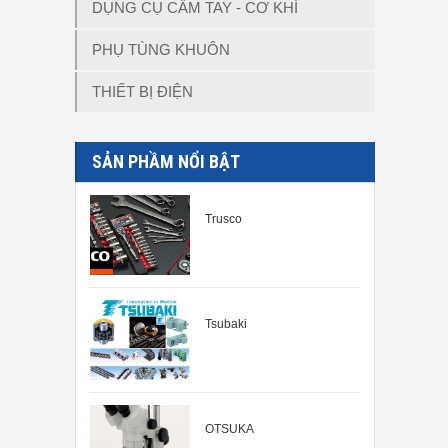
DỤNG CỤ CẦM TAY - CƠ KHÍ
PHỤ TÙNG KHUÔN
THIẾT BỊ ĐIỆN
SẢN PHẦM NỔI BẬT
Trusco
Tsubaki
OTSUKA