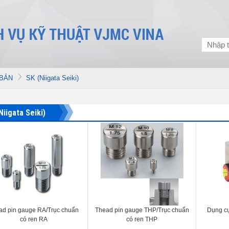
 BẢN
SK (Niigata Seiki)
Niigata Seiki)
ad pin gauge RA/Trục chuẩn
Thead pin gauge THP/Trục chuẩn
Dụng cụ
có ren RA
có ren THP