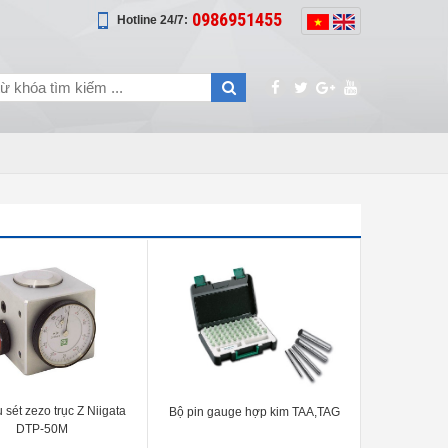
0986951455
Hotline 24/7:
 sét zezo trục Z Niigata
Bộ pin gauge hợp kim TAA,TAG
DTP-50M