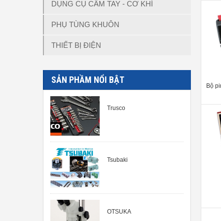
DỤNG CỤ CẦM TAY - CƠ KHÍ
PHỤ TÙNG KHUÔN
THIẾT BỊ ĐIỆN
SẢN PHẦM NỔI BẬT
Bộ p
Trusco
Tsubaki
OTSUKA