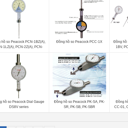
 hồ so Peacock PCN-1BZ(A),
Đồng hồ so Peacock PCC-1X
Đồng hồ 
-1LZ(A), PCN-2Z(A), PCN-
1BV, PC
(B), PCN-1LZ(B), PCN-2Z(B)
PCN-1B
P
g hồ so Peacock Dial Gauge
Đồng hồ so Peacock PK-SA, PK-
Đồng hồ
DS8V series
SR, PK-SB, PK-SBR
CC-01, C