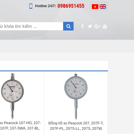
0986951455
Hotline 24/7:
so Peacock 107-HG, 107-
Đồng hồ so Peacock 207, 207F-T,
 107F, 107-SWA, 107-BL,
207F-PL, 207S-LL, 207S, 207W,
107F-RE, 107F-T, 107-E,