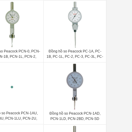
207WF-T, 307S, 307, 507, 509, 809
17, 107W
so Peacock PCN-0, PCN-
Đồng hồ so Peacock PC-1A, PC-
N-1B, PCN-1L, PCN-2,
1B, PC-1L, PC-2, PC-3, PC-3L, PC-
 PCN-S, PCN-7A, PCN-
4
C, PCN-5, PCN-6
 so Peacock PCN-1AU,
Đồng hồ so Peacock PCN-1AD,
U, PCN-1LU, PCN-2U,
PCN-1LD, PCN-2BD, PCN-SD
BU, PCN-SU, PCN-5U,
PCN-6U