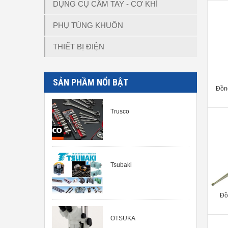
DỤNG CỤ CẦM TAY - CƠ KHÍ
PHỤ TÙNG KHUÔN
THIẾT BỊ ĐIỆN
SẢN PHẦM NỔI BẬT
Đồng
Trusco
Tsubaki
Đồ
OTSUKA