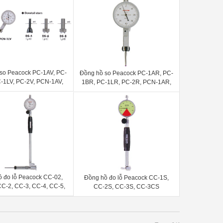
so Peacock PC-1AV, PC-
Đồng hồ so Peacock PC-1AR, PC-
-1LV, PC-2V, PCN-1AV,
1BR, PC-1LR, PC-2R, PCN-1AR,
V, PCN-1LV, PCN-2V,
PCN-1BR, PCN-1LR, PCN-2R,
CN-2BV, PCN-SV
PCN-2BR, PCN-SR, PCN-5R
 đo lỗ Peacock CC-02,
Đồng hồ đo lỗ Peacock CC-1S,
C-2, CC-3, CC-4, CC-5,
CC-2S, CC-3S, CC-3CS
CC-6, CC-3C