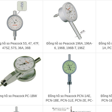
 hồ so Peacock 5S, 47, 47F,
Đồng hồ so Peacock 196A, 196A-
Đồng hồ 
47SZ, 57S, 36A, 36B
6, 196B, 196B-T, 196Z
1A, PC
PCN-2B,
7
ng hồ so Peacock PC-1BW
Đồng hồ so Peacock PCN-1AE,
Đồng hồ
PCN-1BE, PCN-1LE, PCN-2E, PC-
PCN-1B
1AE, PC-1BE, PC-1LE
PCN-2