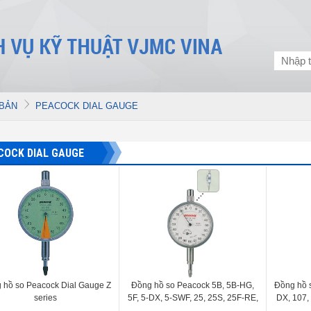
 BẢN
PEACOCK DIAL GAUGE
COCK DIAL GAUGE
 hồ so Peacock Dial Gauge Z
Đồng hồ so Peacock 5B, 5B-HG,
Đồng hồ 
series
5F, 5-DX, 5-SWF, 25, 25S, 25F-RE,
DX, 107,
55, 55-DX, 56
107-LL, 