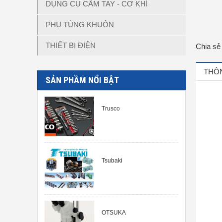
DỤNG CỤ CẦM TAY - CƠ KHÍ
PHỤ TÙNG KHUÔN
THIẾT BỊ ĐIỆN
Chia sẻ
THÔN
SẢN PHẦM NỔI BẬT
Trusco
Tsubaki
OTSUKA