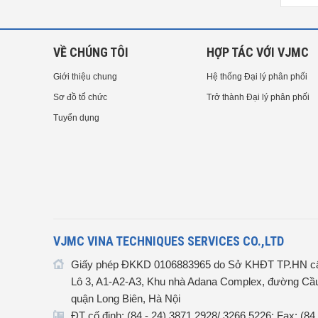
VỀ CHÚNG TÔI
HỢP TÁC VỚI VJMC
Giới thiệu chung
Hệ thống Đại lý phân phối
Sơ đồ tổ chức
Trở thành Đại lý phân phối
Tuyển dụng
VJMC VINA TECHNIQUES SERVICES CO.,LTD
Giấy phép ĐKKD 0106883965 do Sở KHĐT TP.HN cấ
Lô 3, A1-A2-A3, Khu nhà Adana Complex, đường Cầu
quận Long Biên, Hà Nội
ĐT cố định: (84 - 24) 3871 2928/ 3266 5226; Fax: (84