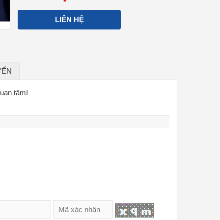
LIÊN HỆ
YỂN
quan tâm!