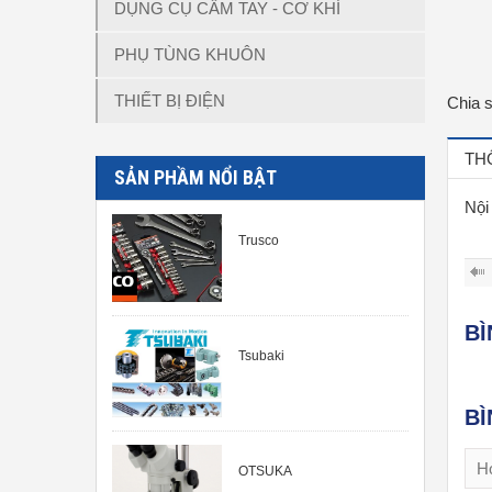
DỤNG CỤ CẦM TAY - CƠ KHÍ
PHỤ TÙNG KHUÔN
THIẾT BỊ ĐIỆN
Chia 
TH
SẢN PHẦM NỔI BẬT
Nội
Trusco
B
Tsubaki
BÌ
OTSUKA