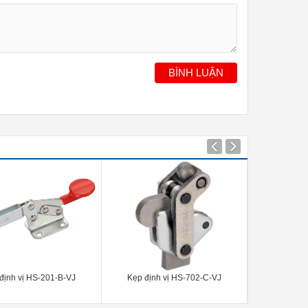
BÌNH LUẬN
định vị HS-201-B-VJ
Kẹp định vị HS-702-C-VJ
Kẹp định