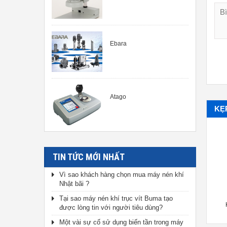
Ebara
Atago
KẸP
TIN TỨC MỚI NHẤT
Vì sao khách hàng chọn mua máy nén khí
Nhật bãi ?
Tại sao máy nén khí trục vít Buma tạo
Kẹp định vị HS-22100-VJ
Kẹp định vị HS-293229-VJ
được lòng tin với người tiêu dùng?
Một vài sự cố sử dụng biến tần trong máy