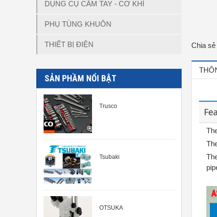
DỤNG CỤ CẦM TAY - CƠ KHÍ
PHỤ TÙNG KHUÔN
THIẾT BỊ ĐIỆN
Chia sẻ
THÔN
SẢN PHẦM NỔI BẬT
Trusco
Fe
The
The
The
Tsubaki
pip
OTSUKA