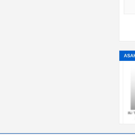
ASAH
PVC PIPE
Rotary Damper (Pneumatic
BUTTE
Actuated Type TA)[1 1/2-24inch]
2
（40-600mm）