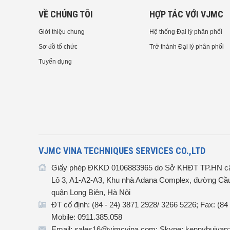
VỀ CHÚNG TÔI
HỢP TÁC VỚI VJMC
Giới thiệu chung
Hệ thống Đại lý phân phối
Sơ đồ tổ chức
Trở thành Đại lý phân phối
Tuyển dụng
VJMC VINA TECHNIQUES SERVICES CO.,LTD
Giấy phép ĐKKD 0106883965 do Sở KHĐT TP.HN cấ
Lô 3, A1-A2-A3, Khu nhà Adana Complex, đường Cầu
quận Long Biên, Hà Nội
ĐT cố định: (84 - 24) 3871 2928/ 3266 5226; Fax: (84
Mobile: 0911.385.058
Email: sales16@vjmcvina.com; Skype: kennybuivan;