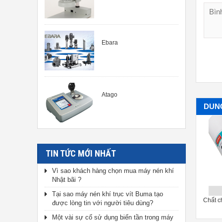
Ebara
Atago
DUN
TIN TỨC MỚI NHẤT
Vì sao khách hàng chọn mua máy nén khí
Nhật bãi ?
Tại sao máy nén khí trục vít Buma tạo
ơn phủ phản quang Nabakem
Chất chống trơn cho dây đai
Chất c
được lòng tin với người tiêu dùng?
FX-1
Nabakem BD-3
Một vài sự cố sử dụng biến tần trong máy