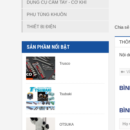
DỤNG CỤ CẦM TAY - CƠ KHÍ
PHỤ TÙNG KHUÔN
THIẾT BỊ ĐIỆN
Chia sẻ
THÔN
SẢN PHẦM NỔI BẬT
Nội d
Trusco
V
BÌ
Tsubaki
BÌ
OTSUKA