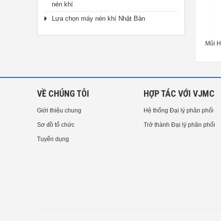
nén khí
Lựa chọn máy nén khí Nhật Bản
ầu Đục HAKKO TX2-XRK1545,
Đầu Đục HAKKO TX2-XDRF12,
Mũi H
260W
260W
VỀ CHÚNG TÔI
HỢP TÁC VỚI VJMC
Giới thiệu chung
Hệ thống Đại lý phân phối
Sơ đồ tổ chức
Trở thành Đại lý phân phối
Tuyển dụng