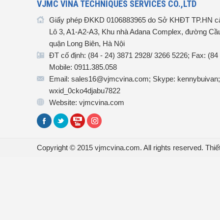
VJMC VINA TECHNIQUES SERVICES CO.,LTD
Giấy phép ĐKKD 0106883965 do Sở KHĐT TP.HN cấ
Lô 3, A1-A2-A3, Khu nhà Adana Complex, đường Cầu
quận Long Biên, Hà Nội
ĐT cố định: (84 - 24) 3871 2928/ 3266 5226; Fax: (84
Mobile: 0911.385.058
Email: sales16@vjmcvina.com; Skype: kennybuivan;
wxid_0cko4djabu7822
Website: vjmcvina.com
Copyright © 2015 vjmcvina.com. All rights reserved.
Thiế