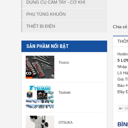
DỤNG CỤ CẦM TAY - CƠ KHÍ
PHỤ TÙNG KHUÔN
THIẾT BỊ ĐIỆN
Chia sẻ
THÔN
SẢN PHẦM NỔI BẬT
Hotli
5 LỢ
Trusco
Nhập 
Lô Hà
Giá T
Bảo H
Đầy 
Tsubaki
V
OTSUKA
BÌ