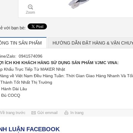
sẻ với bạn bè:
ÔNG TIN SẢN PHẨM
HƯỚNG DẪN ĐẶT HÀNG & VẬN CHU
line/Zalo: 0941574096
ỢI ÍCH KHI KHÁCH HÀNG SỬ DỤNG SẢN PHẨM VJMC VINA:
p Khẩu Trực Tiếp Từ MAKER Nhật
Hàng về Việt Nạm Đều Hàng Tuần: Thời Gian Giao Hàng Nhanh Và Tố
 Thành Tốt Nhất Thị Trường
 Hành Dài Lâu
y Đủ COCQ
Về trang trước
Gửi emmail
In trang
ÌNH LUẬN FACEBOOK