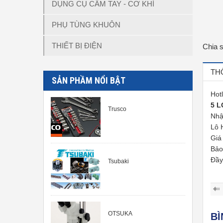
DỤNG CỤ CẦM TAY - CƠ KHÍ
PHỤ TÙNG KHUÔN
THIẾT BỊ ĐIỆN
Chia 
TH
SẢN PHẦM NỔI BẬT
Hot
5 L
Trusco
Nhậ
Lô 
Giá
Bảo
Đầ
Tsubaki
OTSUKA
B