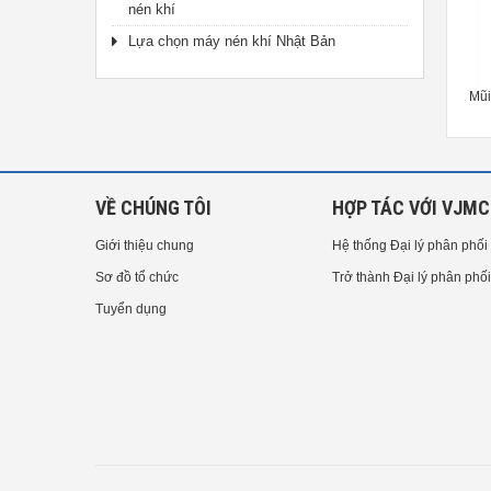
nén khí
Lựa chọn máy nén khí Nhật Bản
FREE Tư vấn Công Nghệ - Sản
Đầu Đục HAKKO TX2-XDRF12,
Mũi
Phẩm HAKKO
260W
VỀ CHÚNG TÔI
HỢP TÁC VỚI VJMC
Giới thiệu chung
Hệ thống Đại lý phân phối
Sơ đồ tổ chức
Trở thành Đại lý phân phối
Tuyển dụng