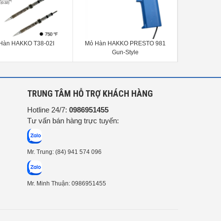
Hàn HAKKO T38-02I
Mỏ Hàn HAKKO PRESTO 981
Mỏ Hàn Ki
Gun-Style
PR
G
TRUNG TÂM HỖ TRỢ KHÁCH HÀNG
Hotline 24/7:
0986951455
Tư vấn bán hàng trực tuyến:
Mr. Trung: (84) 941 574 096
Mr. Minh Thuận: 0986951455