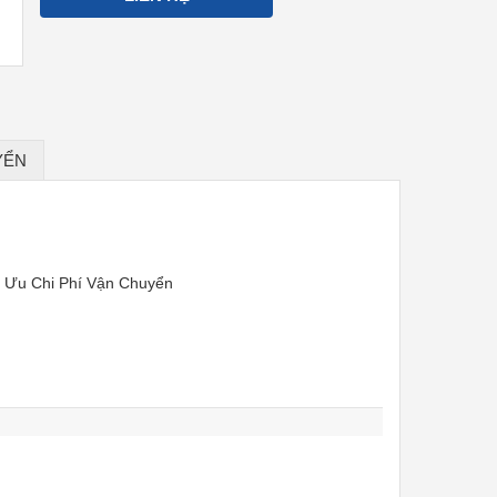
YỂN
i Ưu Chi Phí Vận Chuyển