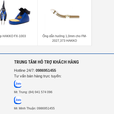
íp HAKKO FX-1003
Ống dẫn hướng 1,0mm cho FM-
Động C
2027,373 HAKKO
G
TRUNG TÂM HỖ TRỢ KHÁCH HÀNG
Hotline 24/7:
0986951455
Tư vấn bán hàng trực tuyến:
Mr. Trung: (84) 941 574 096
Mr. Minh Thuận: 0986951455