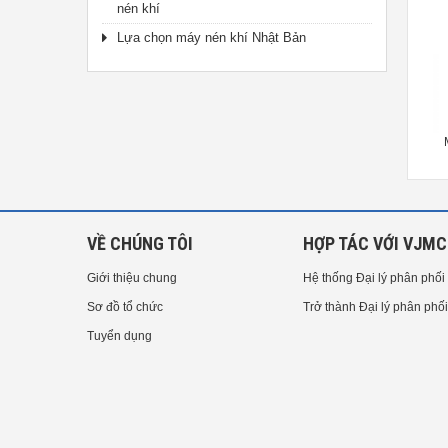
nén khí
Lựa chọn máy nén khí Nhật Bản
Mỏ Hàn Kiểu Bút Chì HAKKO
Mỏ Hàn HAKKO 551 - 150W
PRESTO 980
VỀ CHÚNG TÔI
HỢP TÁC VỚI VJMC
Giới thiệu chung
Hệ thống Đại lý phân phối
Sơ đồ tổ chức
Trở thành Đại lý phân phối
Tuyển dụng