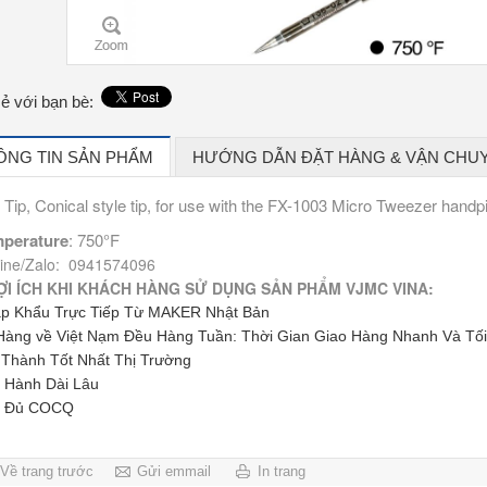
sẻ với bạn bè:
ÔNG TIN SẢN PHẨM
HƯỚNG DẪN ĐẶT HÀNG & VẬN CHU
Tip, Conical style tip, for use with the FX-1003 Micro Tweezer handp
perature
: 750°F
line/Zalo: 0941574096
ỢI ÍCH KHI KHÁCH HÀNG SỬ DỤNG SẢN PHẨM VJMC VINA:
p Khẩu Trực Tiếp Từ MAKER Nhật Bản
Hàng về Việt Nạm Đều Hàng Tuần: Thời Gian Giao Hàng Nhanh Và Tố
 Thành Tốt Nhất Thị Trường
 Hành Dài Lâu
y Đủ COCQ
Về trang trước
Gửi emmail
In trang