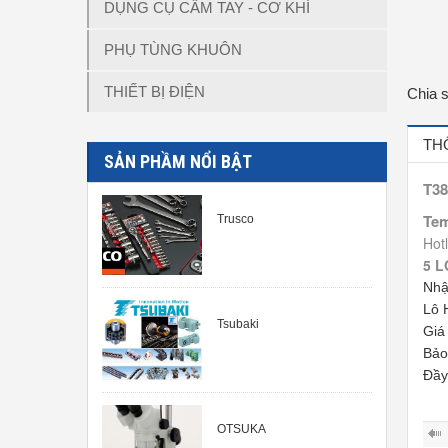
DỤNG CỤ CẦM TAY - CƠ KHÍ
PHỤ TÙNG KHUÔN
THIẾT BỊ ĐIỆN
Chia 
TH
SẢN PHẦM NỔI BẬT
T38
Tem
Trusco
Hot
5 L
Nhậ
Lô 
Tsubaki
Giá
Bảo
Đầ
OTSUKA