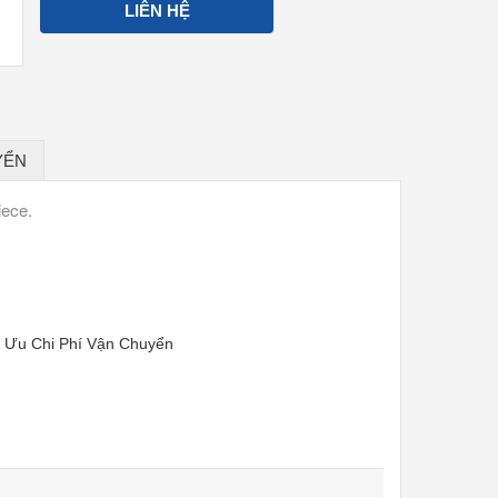
LIÊN HỆ
YỂN
iece.
i Ưu Chi Phí Vận Chuyển