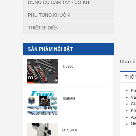
DỤNG CỤ CẦM TAY - CƠ KHÍ
PHỤ TÙNG KHUÔN
THIẾT BỊ ĐIỆN
SẢN PHẦM NỔI BẬT
Chia sẻ
Trusco
THÔN
Kí
Vậ
Tsubaki
Gi
Kế
Áp
Nh
OTSUKA