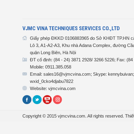
VJMC VINA TECHNIQUES SERVICES CO.,LTD
Giấy phép ĐKKD 0106883965 do Sở KHĐT TP.HN cấ
Lô 3, A1-A2-A3, Khu nhà Adana Complex, đường Cầu
quận Long Biên, Hà Nội
ĐT cố định: (84 - 24) 3871 2928/ 3266 5226; Fax: (84
Mobile: 0911.385.058
Email: sales16@vjmcvina.com; Skype: kennybuivan;
wxid_0cko4djabu7822
Website: vjmcvina.com
Copyright © 2015 vjmcvina.com. All rights reserved.
Thiế