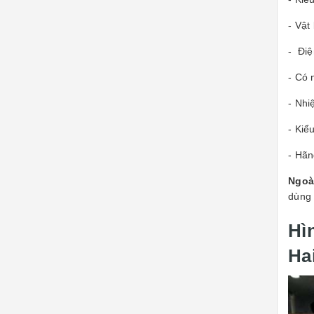
- Vật
- Điệ
- Có 
- Nhi
- Kiể
- Hãn
Ngoà
dùng 
Hì
Ha