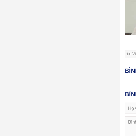
V
BÌ
BÌ