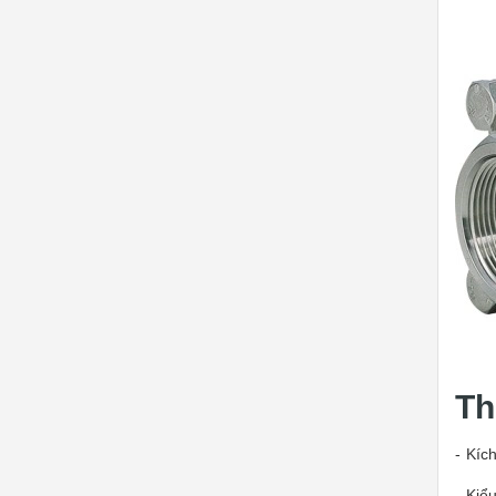
Th
- Kíc
- Kiể