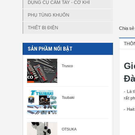
DỤNG CỤ CẦM TAY - CƠ KHÍ
PHỤ TÙNG KHUÔN
THIẾT BỊ ĐIỆN
Chia sẻ
THÔN
SẢN PHẦM NỔI BẬT
Gi
Trusco
Đà
- Là 
Tsubaki
rất p
- Hai
OTSUKA