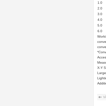
1.0
2.0
3.0
4.0
5.0
6.0
Work
conve
conve
*Conv
Acces
Measu
X-Y S
Large
Light
Addit
V