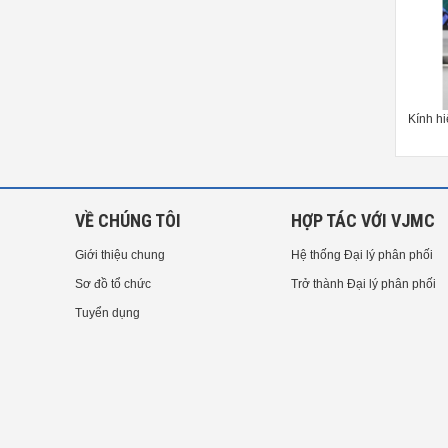
Kính hiển vi Saitoh Kougaku SKM-
Kính hiển vi Saitoh Kougaku SKM-
Kín
V400A-FHD
S20B-TV
VỀ CHÚNG TÔI
HỢP TÁC VỚI VJMC
Giới thiệu chung
Hệ thống Đại lý phân phối
Sơ đồ tổ chức
Trở thành Đại lý phân phối
Tuyển dụng