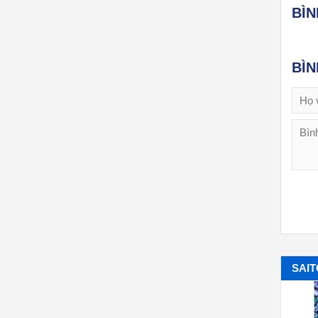
BÌ
BÌ
SAI