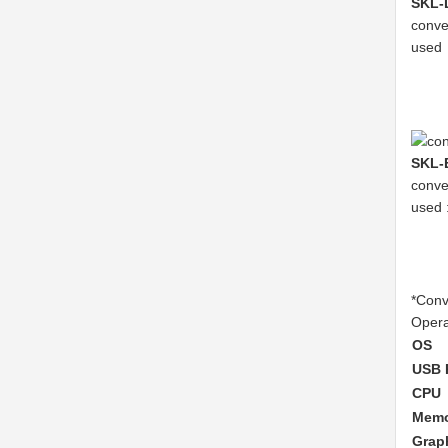
SKL-
conve
used
SKL-
conve
used 
*Conv
Opera
OS
USB 
CPU
Memo
Grap