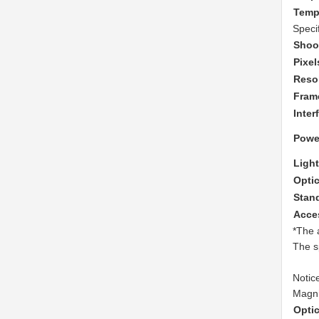
Temp
Specif
Shoo
Pixel
Reso
Frame
Inter
Powe
Ligh
Optic
Stan
Acce
*The 
The s
Notic
Magni
Optic