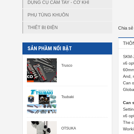
DỤNG CỤ CẦM TAY - CƠ KHÍ
PHỤ TÙNG KHUÔN
THIẾT BỊ ĐIỆN
Chia sẻ
THÔN
SẢN PHẦM NỔI BẬT
SKM-Z
x6 op
Trusco
60mm
And, 
Can o
Globa
Tsubaki
Can s
Setti
x6 op
The co
OTSUKA
Worki