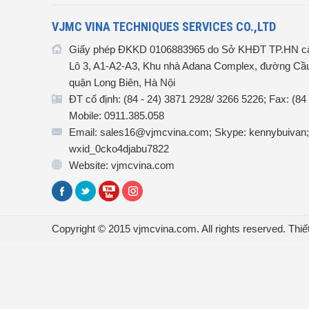
VJMC VINA TECHNIQUES SERVICES CO.,LTD
Giấy phép ĐKKD 0106883965 do Sở KHĐT TP.HN cấ
Lô 3, A1-A2-A3, Khu nhà Adana Complex, đường Cầu
quận Long Biên, Hà Nội
ĐT cố định: (84 - 24) 3871 2928/ 3266 5226; Fax: (84
Mobile: 0911.385.058
Email: sales16@vjmcvina.com; Skype: kennybuivan;
wxid_0cko4djabu7822
Website: vjmcvina.com
Copyright © 2015 vjmcvina.com. All rights reserved.
Thiế