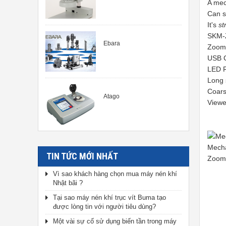
A mec
Can s
It's
st
SKM-Z
Ebara
Zoom
USB 
LED R
Long
Coars
Atago
Viewe
Mecha
TIN TỨC MỚI NHẤT
Zoom 
Vì sao khách hàng chọn mua máy nén khí
Nhật bãi ?
Tại sao máy nén khí trục vít Buma tạo
được lòng tin với người tiêu dùng?
Một vài sự cố sử dụng biến tần trong máy