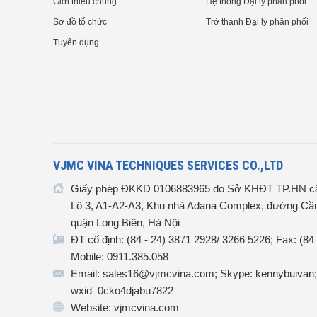
Giới thiệu chung
Hệ thống Đại lý phân phối
Sơ đồ tổ chức
Trở thành Đại lý phân phối
Tuyển dụng
VJMC VINA TECHNIQUES SERVICES CO.,LTD
Giấy phép ĐKKD 0106883965 do Sở KHĐT TP.HN cấ
Lô 3, A1-A2-A3, Khu nhà Adana Complex, đường Cầu
quận Long Biên, Hà Nội
ĐT cố định: (84 - 24) 3871 2928/ 3266 5226; Fax: (84
Mobile: 0911.385.058
Email: sales16@vjmcvina.com; Skype: kennybuivan;
wxid_0cko4djabu7822
Website: vjmcvina.com