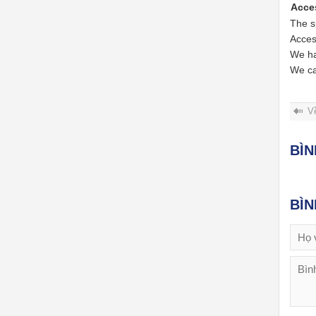
Acce
The s
Acces
We h
We ca
V
BÌ
BÌ