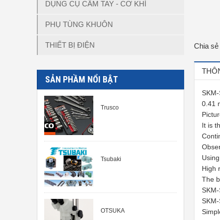
DỤNG CỤ CẦM TAY - CƠ KHÍ
PHỤ TÙNG KHUÔN
THIẾT BỊ ĐIỆN
Chia sẻ
THÔN
SẢN PHẦM NỔI BẬT
SKM-S
0.41 
Trusco
Pictu
It is 
Conti
Obser
Using
Tsubaki
High 
The b
SKM-S
SKM-S
OTSUKA
Simpl