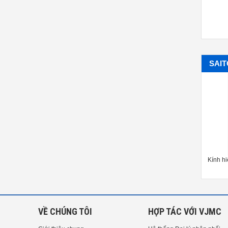
SAI
nh hiển vi Saitoh Kougaku SKM-
Kính hiển vi Saitoh Kougaku SKM-
Kính h
V310A-FHD
V400A-FHD
VỀ CHÚNG TÔI
HỢP TÁC VỚI VJMC