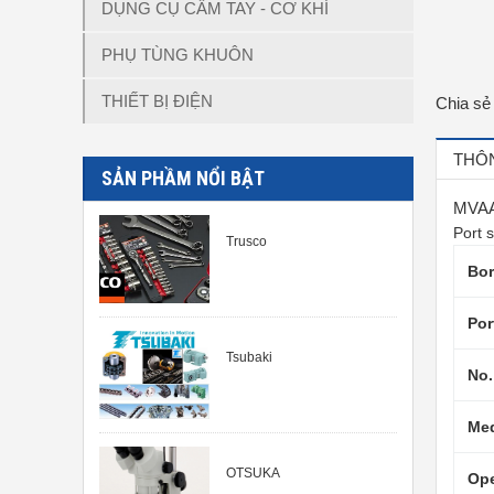
DỤNG CỤ CẦM TAY - CƠ KHÍ
PHỤ TÙNG KHUÔN
THIẾT BỊ ĐIỆN
Chia sẻ
THÔN
SẢN PHẦM NỔI BẬT
MVAA
Port 
Trusco
Bor
Por
Tsubaki
No.
Me
OTSUKA
Ope