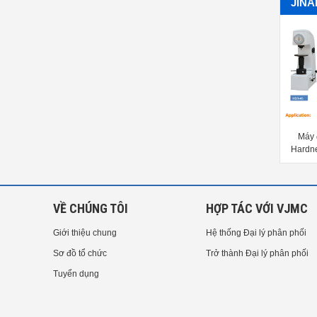
JIN
Máy đo độ cứng HR Rockwell
Máy đo độ cứng HR Rockwell
Máy 
rdness Tester HR-150A, HRD-
Hardness Tester HR-150B, HRD-
Hardn
150, HRS-150, HRS-150T
150B, HRS-150B, HRS-150BT
45
VỀ CHÚNG TÔI
HỢP TÁC VỚI VJMC
Giới thiệu chung
Hệ thống Đại lý phân phối
Sơ đồ tổ chức
Trở thành Đại lý phân phối
Tuyển dụng