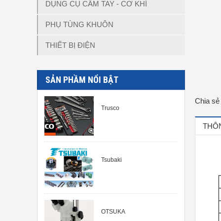
DỤNG CỤ CẦM TAY - CƠ KHÍ
PHỤ TÙNG KHUÔN
THIẾT BỊ ĐIỆN
SẢN PHẦM NỔI BẬT
Chia sẻ
Trusco
THÔN
Tsubaki
OTSUKA