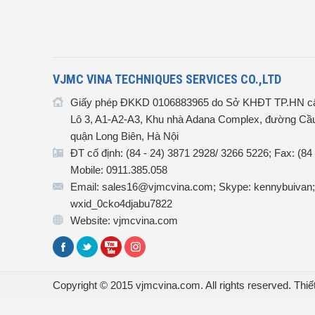
VJMC VINA TECHNIQUES SERVICES CO.,LTD
Giấy phép ĐKKD 0106883965 do Sở KHĐT TP.HN cấ
Lô 3, A1-A2-A3, Khu nhà Adana Complex, đường Cầu
quận Long Biên, Hà Nội
ĐT cố định: (84 - 24) 3871 2928/ 3266 5226; Fax: (84
Mobile: 0911.385.058
Email: sales16@vjmcvina.com; Skype: kennybuivan;
wxid_0cko4djabu7822
Website: vjmcvina.com
Copyright © 2015 vjmcvina.com. All rights reserved.
Thiế