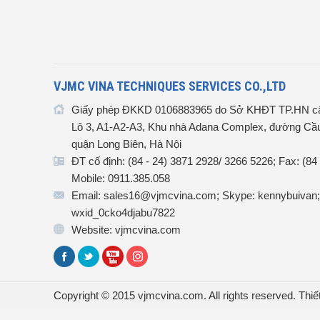
VJMC VINA TECHNIQUES SERVICES CO.,LTD
Giấy phép ĐKKD 0106883965 do Sở KHĐT TP.HN cấ
Lô 3, A1-A2-A3, Khu nhà Adana Complex, đường Cầu
quận Long Biên, Hà Nội
ĐT cố định: (84 - 24) 3871 2928/ 3266 5226; Fax: (84
Mobile: 0911.385.058
Email: sales16@vjmcvina.com; Skype: kennybuivan;
wxid_0cko4djabu7822
Website: vjmcvina.com
Copyright © 2015 vjmcvina.com. All rights reserved.
Thiế