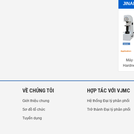
JIN
Máy đo độ cứng HR Rockwell
Máy đo độ cứng HR Rockwell
Máy 
rdness Tester HR-150A, HRD-
Hardness Tester HR-150B, HRD-
Hardn
150, HRS-150, HRS-150T
150B, HRS-150B, HRS-150BT
45
VỀ CHÚNG TÔI
HỢP TÁC VỚI VJMC
Giới thiệu chung
Hệ thống Đại lý phân phối
Sơ đồ tổ chức
Trở thành Đại lý phân phối
Tuyển dụng