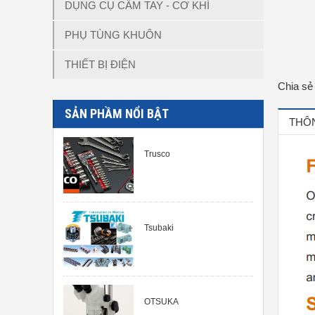
DỤNG CỤ CẦM TAY - CƠ KHÍ
PHỤ TÙNG KHUÔN
THIẾT BỊ ĐIỆN
Chia sẻ
SẢN PHẦM NỔI BẬT
THÔN
Trusco
Tsubaki
OTSUKA