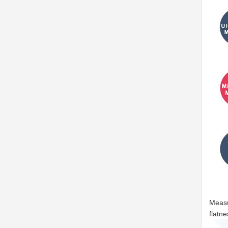
Measu
flatn