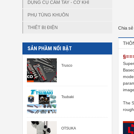
DỤNG CỤ CẦM TAY - CƠ KHÍ
PHỤ TÙNG KHUÔN
THIẾT BỊ ĐIỆN
Chia sẻ
THÔN
SẢN PHẦM NỔI BẬT
§≡≡
Super
Trusco
Based
modeli
param
image
Tsubaki
The S
rough
OTSUKA