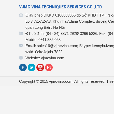
VJMC VINA TECHNIQUES SERVICES CO.,LTD
Giấy phép ĐKKD 0106883965 do Sở KHĐT TP.HN cấ
Lô 3, A1-A2-A3, Khu nhà Adana Complex, đường Cầu
quận Long Biên, Hà Nội
ĐT cố định: (84 - 24) 3871 2928/ 3266 5226; Fax: (84
Mobile: 0911.385.058
Email: sales16@vjmcvina.com; Skype: kennybuivan;
wxid_0cko4djabu7822
Website: vjmcvina.com
Copyright © 2015 vjmcvina.com. All rights reserved.
Thiế