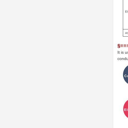
E
A
§≡≡
It is
condu