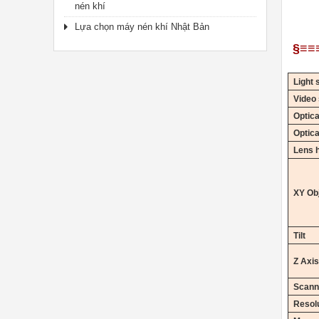
nén khí
Lựa chọn máy nén khí Nhật Bản
§≡≡
Light 
Video
Optica
Optic
Lens 
XY
Obj
Tilt
Z
Axis
Scanni
Resol