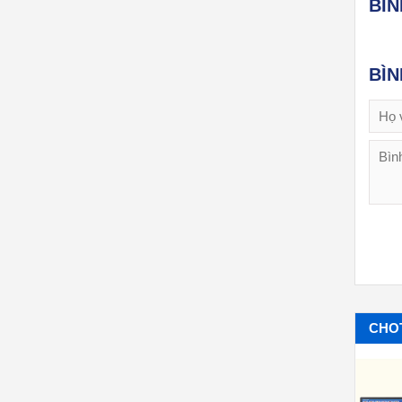
BÌ
BÌ
CHO