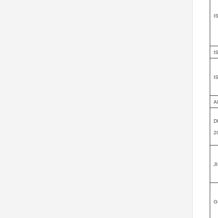
I
I
I
A
D
2
J
G