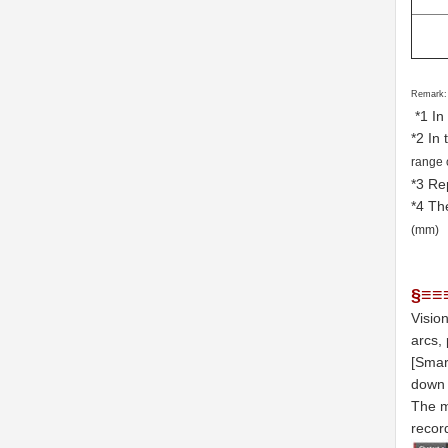
Remark:
*1 In
*2 In
range 
*3 Re
*4 Th
(mm)
§≡≡
Visio
arcs, 
[Smart
down 
The m
record