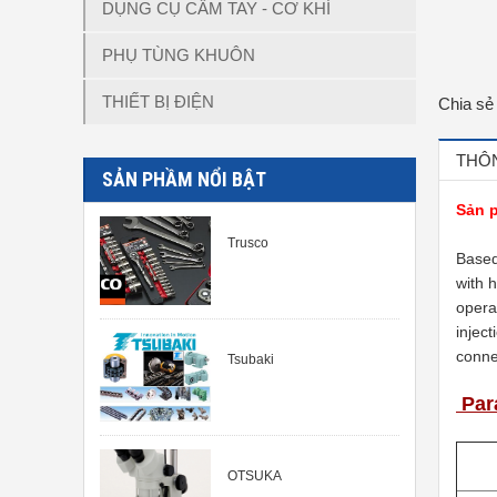
DỤNG CỤ CẦM TAY - CƠ KHÍ
PHỤ TÙNG KHUÔN
THIẾT BỊ ĐIỆN
Chia sẻ
THÔN
SẢN PHẦM NỔI BẬT
Sản 
Trusco
Based
with 
opera
injec
conne
Tsubaki
Par
OTSUKA