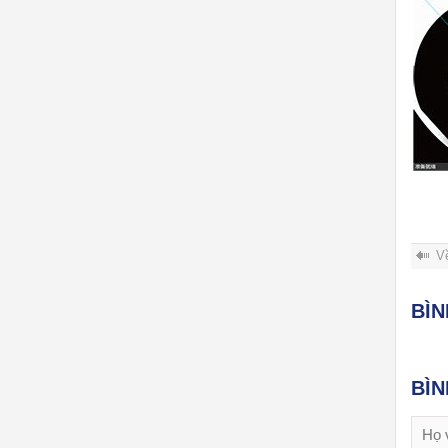
V
BÌ
BÌ