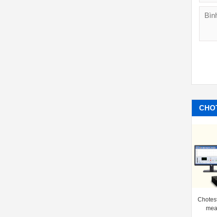
CHO
Chotest Contour measuring
Chotest Profile measuring machine
Chotes
machine SJ5760
SJ5718
mea