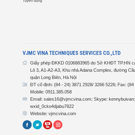
Tuyển dụng
VJMC VINA TECHNIQUES SERVICES CO.,LTD
Giấy phép ĐKKD 0106883965 do Sở KHĐT TP.HN cấ
Lô 3, A1-A2-A3, Khu nhà Adana Complex, đường Cầu
quận Long Biên, Hà Nội
ĐT cố định: (84 - 24) 3871 2928/ 3266 5226; Fax: (84
Mobile: 0911.385.058
Email: sales16@vjmcvina.com; Skype: kennybuivan;
wxid_0cko4djabu7822
Website: vjmcvina.com