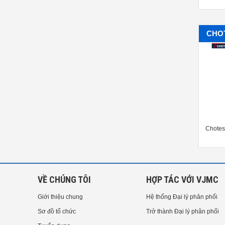
CHO
test Profile measuring machine
SuperView W1 for Nano 3D
Chotes
SJ5718
Surface and Form
VỀ CHÚNG TÔI
HỢP TÁC VỚI VJMC
Giới thiệu chung
Hệ thống Đại lý phân phối
Sơ đồ tổ chức
Trở thành Đại lý phân phối