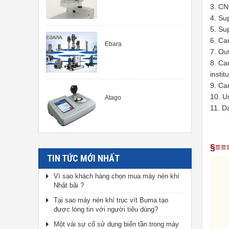
3. CN
4. Su
5. Su
6. Ca
Ebara
7. Ou
8. Ca
instit
9. Can
10. Us
Atago
11. D
§≡≡
TIN TỨC MỚI NHẤT
Vì sao khách hàng chọn mua máy nén khí
Nhật bãi ?
Tại sao máy nén khí trục vít Buma tạo
được lòng tin với người tiêu dùng?
Một vài sự cố sử dụng biến tần trong máy