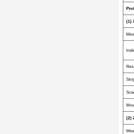
Pro
(1) 
Mea
Indi
Res
Stri
Sca
Mov
(2)
Mea