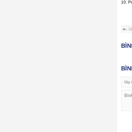
10. P
V
BÌ
BÌ