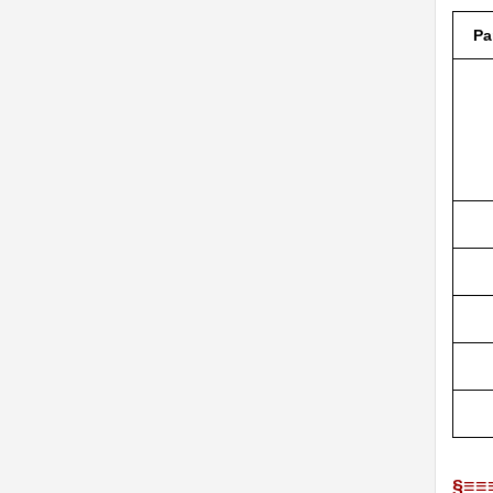
Pa
§≡≡