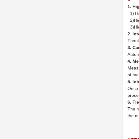
1. Hi
1)The
2)Hig
3)Hig
2. In
Thank
3. Ca
Autom
4. Me
Measu
of me
5. In
Once 
proce
6. Fl
The m
the m