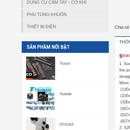
DỤNG CỤ CẦM TAY - CƠ KHÍ
PHỤ TÙNG KHUÔN
THIẾT BỊ ĐIỆN
Chia sẻ
THÔN
SẢN PHẦM NỔI BẬT
§≡≡
1. Sur
Trusco
the po
strai
More 
(1)Est
Tsubaki
(2)Est
(3)Es
(4)Ca
(5)Co
(6)Th
OTSUKA
2. SJ