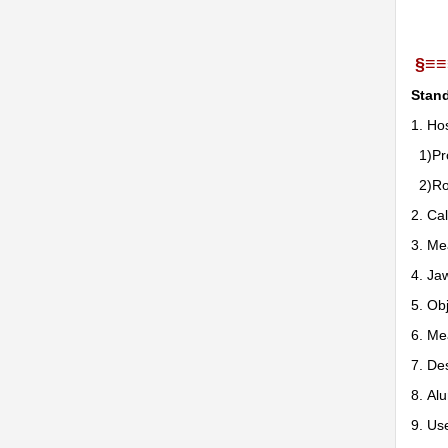
§≡≡
Stand
1. Ho
1)Pro
2)Rou
2. Ca
3. Me
4. Ja
5. Obj
6. Me
7. De
8. Al
9. Us