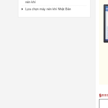
nén khí
Lựa chọn máy nén khí Nhật Bản
§≡≡