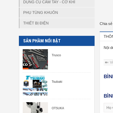
DỤNG CỤ CẦM TAY - CƠ KHÍ
PHỤ TÙNG KHUÔN
THIẾT BỊ ĐIỆN
Chia sẻ
THÔN
SẢN PHẦM NỔI BẬT
Nội d
Trusco
V
BÌ
Tsubaki
BÌ
OTSUKA