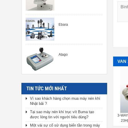
Ebara
Atago
VAN 
TIN TỨC MỚI NHẤT
Vì sao khách hàng chọn mua máy nén khí
Nhật bãi ?
Tại sao máy nén khí trục vít Buma tạo
2-PORT VALVE
3-WAY BALL VALVE TYPE 23[1/2-
3-WAY
được lòng tin với người tiêu dùng?
4inch]（15-100mm）
23H[
Một vài sự cố sử dụng biến tần trong máy