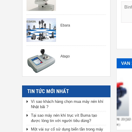
Ebara
Atago
VAN 
TIN TỨC MỚI NHẤT
Vì sao khách hàng chọn mua máy nén khí
Nhật bãi ?
Tại sao máy nén khí trục vít Buma tạo
2-PORT VALVE
3-WAY BALL VALVE TYPE 23[1/2-
3-WAY
được lòng tin với người tiêu dùng?
4inch]（15-100mm）
23H[
Một vài sự cố sử dụng biến tần trong máy