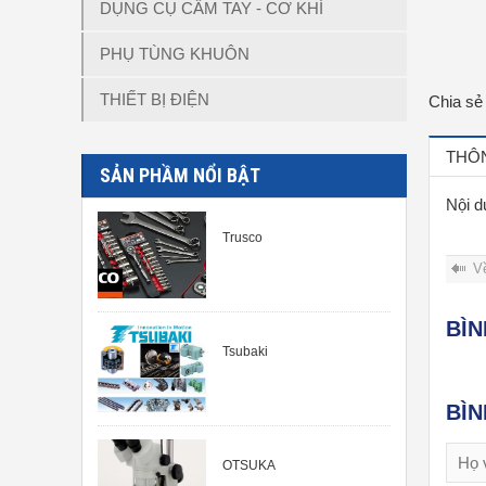
DỤNG CỤ CẦM TAY - CƠ KHÍ
PHỤ TÙNG KHUÔN
THIẾT BỊ ĐIỆN
Chia sẻ
THÔN
SẢN PHẦM NỔI BẬT
Nội d
Trusco
V
BÌ
Tsubaki
BÌ
OTSUKA