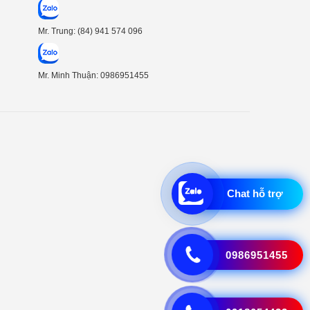
Mr. Trung: (84) 941 574 096
Mr. Minh Thuận: 0986951455
Chat hỗ trợ
0986951455