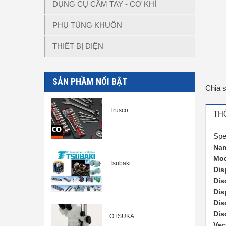
DỤNG CỤ CẦM TAY - CƠ KHÍ
PHỤ TÙNG KHUÔN
THIẾT BỊ ĐIỆN
SẢN PHẦM NỔI BẬT
Chia 
Trusco
TH
Spe
Na
Mo
Tsubaki
Dis
Dis
Dis
Dis
Dis
OTSUKA
Vac