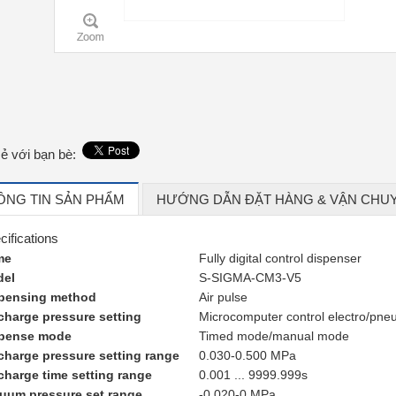
sẻ với bạn bè:
ÔNG TIN SẢN PHẨM
HƯỚNG DẪN ĐẶT HÀNG & VẬN CHU
cifications
me
Fully digital control dispenser
del
S-SIGMA-CM3-V5
pensing method
Air pulse
charge pressure setting
Microcomputer control electro/pn
pense mode
Timed mode/manual mode
charge pressure setting range
0.030-0.500 MPa
charge time setting range
0.001 ... 9999.999s
uum pressure set range
-0.020-0 MPa