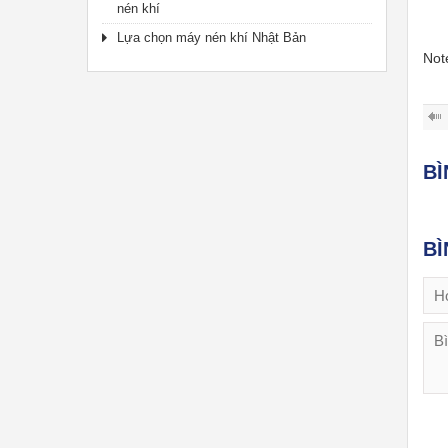
nén khí
Lựa chọn máy nén khí Nhật Bản
Not
B
BÌ