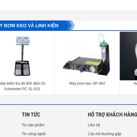
Y BƠM KEO VÀ LINH KIỆN
y kiểm tra độ tĩnh điện Dr.
Máy bơm keo SP-982
Ada
Schneider PC SL-031
TIN TỨC
HỖ TRỢ KHÁCH HÀN
Tin sản phẩm
Liên hệ
Tin công nghệ
Câu hỏi thường gặp