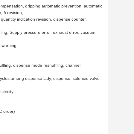
ompensation, dripping automatic prevention, automatic
, δ revision,
quantity indication revision, dispense counter,
fling, Supply pressure error, exhaust error, vacuum
e warning
ffling, dispense mode reshuffling, channel,
ycles among dispense lady, dispense, solenoid valve
ctricity
C order)