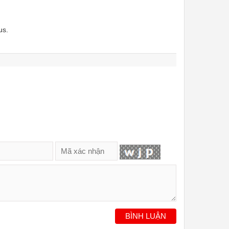
us.
BÌNH LUẬN