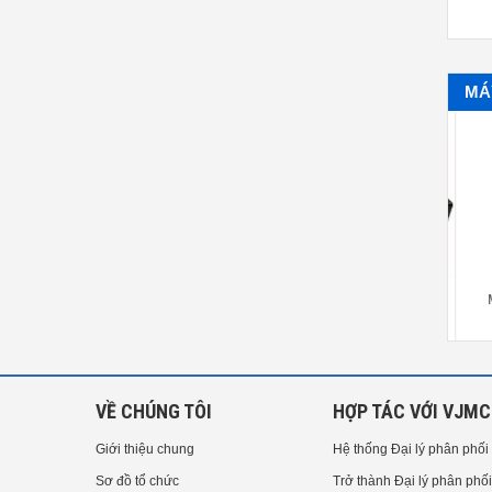
MÁ
Máy bơm keo Boscom B-800
Máy bơm keo 983A
Má
VỀ CHÚNG TÔI
HỢP TÁC VỚI VJMC
Giới thiệu chung
Hệ thống Đại lý phân phối
Sơ đồ tổ chức
Trở thành Đại lý phân phối