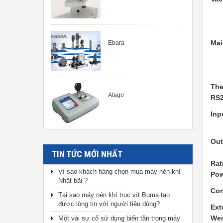
Mai
Ebara
The
Atago
RS2
Inp
Out
TIN TỨC MỚI NHẤT
Rat
Vì sao khách hàng chọn mua máy nén khí
Pow
Nhật bãi ?
Con
Tại sao máy nén khí trục vít Buma tạo
được lòng tin với người tiêu dùng?
Ext
Wei
Một vài sự cố sử dụng biến tần trong máy