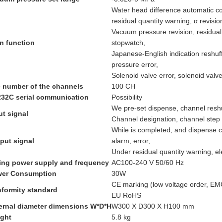
Water head difference automatic c
residual quantity warning, α revision
Vacuum pressure revision, residual 
n function
stopwatch,
Japanese-English indication reshuf
pressure error,
Solenoid valve error, solenoid valv
 number of the channels
100 CH
32C serial communication
Possibility
We pre-set dispense, channel reshu
ut signal
Channel designation, channel step
While is completed, and dispense c
put signal
alarm, error,
Under residual quantity warning, ele
ing power supply and frequency
AC100-240 V 50/60 Hz
er Consumption
30W
CE marking (low voltage order, EM
formity standard
EU RoHS
ernal diameter dimensions W*D*H
W300 X D300 X H100 mm
ght
5.8 kg