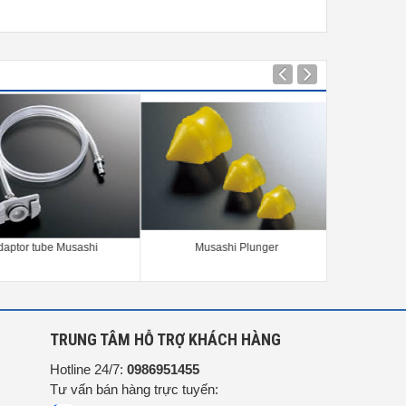
ptor tube Musashi
Musashi Plunger
Súng bơm ke
DHG-5E, D
D
G
TRUNG TÂM HỖ TRỢ KHÁCH HÀNG
Hotline 24/7:
0986951455
Tư vấn bán hàng trực tuyến: