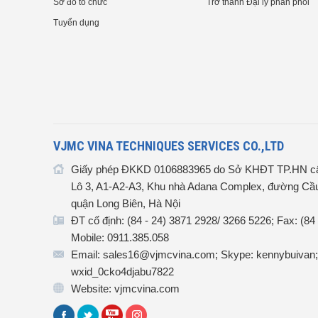
Sơ đồ tổ chức
Trở thành Đại lý phân phối
Tuyển dụng
VJMC VINA TECHNIQUES SERVICES CO.,LTD
Giấy phép ĐKKD 0106883965 do Sở KHĐT TP.HN cấ
Lô 3, A1-A2-A3, Khu nhà Adana Complex, đường Cầu
quận Long Biên, Hà Nội
ĐT cố định: (84 - 24) 3871 2928/ 3266 5226; Fax: (84
Mobile: 0911.385.058
Email: sales16@vjmcvina.com; Skype: kennybuivan;
wxid_0cko4djabu7822
Website: vjmcvina.com