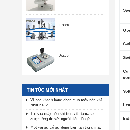
Swi
Ebara
Ope
Swi
Atago
Swi
Cur
co
TIN TỨC MỚI NHẤT
Vol
Vì sao khách hàng chọn mua máy nén khí
Lea
Nhật bãi ?
Tại sao máy nén khí trục vít Buma tạo
Ind
được lòng tin với người tiêu dùng?
Một vài sự cố sử dụng biến tần trong máy