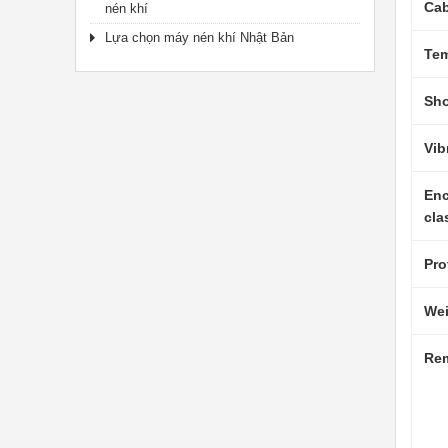
Cab
nén khí
Lựa chọn máy nén khí Nhật Bản
Tem
Sh
Vib
Enc
cla
Pro
Wei
Re