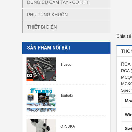
DỤNG CỤ CẦM TAY - CƠ KHÍ
PHỤ TÙNG KHUÔN
THIẾT BỊ ĐIỆN
Chia sẻ
SẢN PHẦM NỔI BẬT
THÔN
RCA
Trusco
RCA 
MCQ
MCK
Specif
Tsubaki
Mo
Wir
OTSUKA
Swi