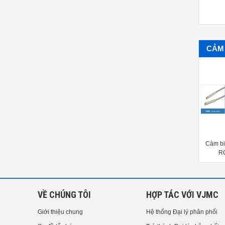
CẢM
Cảm biến Sigma P12SC
Cảm biến Sensor switch Mindman
Cảm bi
LN32H, LN40R, LN56, LN01A
RC
VỀ CHÚNG TÔI
HỢP TÁC VỚI VJMC
Giới thiệu chung
Hệ thống Đại lý phân phối