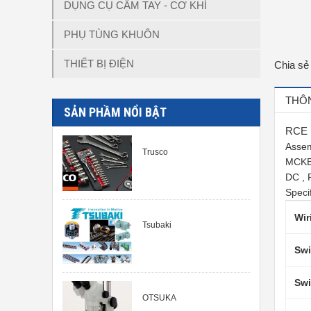
DỤNG CỤ CẦM TAY - CƠ KHÍ
PHỤ TÙNG KHUÔN
THIẾT BỊ ĐIỆN
Chia sẻ
THÔN
SẢN PHẦM NỔI BẬT
RCE
Asse
Trusco
MCKB,
DC , 
Specif
Wir
Tsubaki
Swi
Swi
OTSUKA