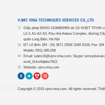
VJMC VINA TECHNIQUES SERVICES CO.,LTD
Giấy phép ĐKKD 0106883965 do Sở KHĐT TP.HN cấ
Lô 3, A1-A2-A3, Khu nhà Adana Complex, đường Cầu
quận Long Biên, Hà Nội
ĐT cố định: (84 - 24) 3871 2928/ 3266 5226; Fax: (84
Mobile: 0911.385.058
Email: sales16@vjmcvina.com; Skype: kennybuivan;
wxid_0cko4djabu7822
Website: vjmcvina.com
Copyright © 2015 vjmcvina.com. All rights reserved.
Thiế