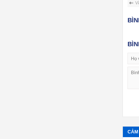
V
BÌ
BÌ
CẢM