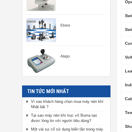
Ope
Swi
Ebara
Swi
Cur
Atago
Vol
Lea
Ind
TIN TỨC MỚI NHẤT
Cab
Vì sao khách hàng chọn mua máy nén khí
Nhật bãi ?
Tem
Tại sao máy nén khí trục vít Buma tạo
được lòng tin với người tiêu dùng?
Sh
Một vài sự cố sử dụng biến tần trong máy