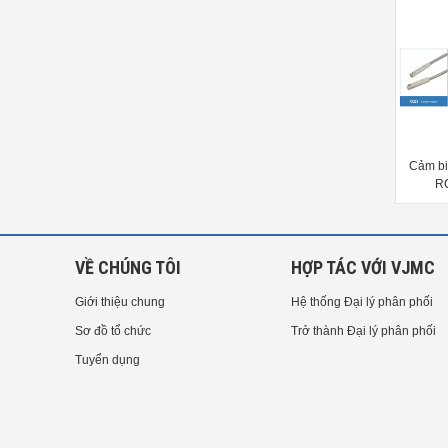
Cảm biến Sigma P12SC
Cảm biến Sensor switch Mindman
Cảm bi
LN32H, LN40R, LN56, LN01A
RC
VỀ CHÚNG TÔI
HỢP TÁC VỚI VJMC
Giới thiệu chung
Hệ thống Đại lý phân phối
Sơ đồ tổ chức
Trở thành Đại lý phân phối
Tuyển dụng