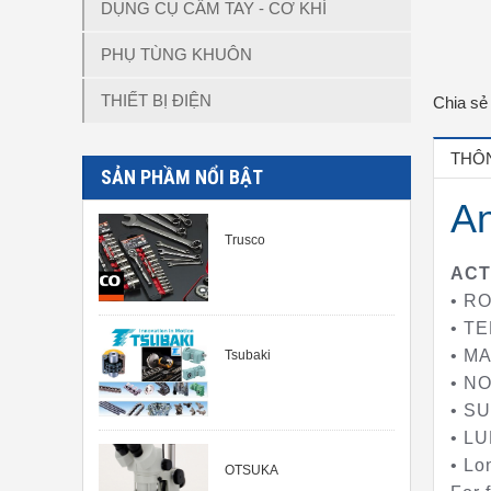
DỤNG CỤ CẦM TAY - CƠ KHÍ
PHỤ TÙNG KHUÔN
THIẾT BỊ ĐIỆN
Chia sẻ
THÔN
SẢN PHẦM NỔI BẬT
An
Trusco
ACT
• R
• TE
• M
Tsubaki
• N
• SU
• LU
• Lo
OTSUKA