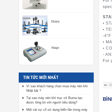
For 
spec
STA
Ebara
• S
• TE
-4°F
• M
Atago
• CO
- AN
For 
TIN TỨC MỚI NHẤT
V
Vì sao khách hàng chọn mua máy nén khí
Nhật bãi ?
Tại sao máy nén khí trục vít Buma tạo
BÌ
được lòng tin với người tiêu dùng?
Một vài sự cố sử dụng biến tần trong máy