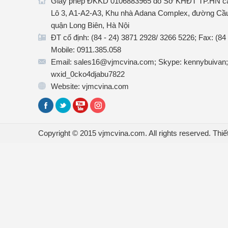
Giấy phép ĐKKD 0106883965 do Sở KHĐT TP.HN cấ
Lô 3, A1-A2-A3, Khu nhà Adana Complex, đường Cầu
quận Long Biên, Hà Nội
ĐT cố định: (84 - 24) 3871 2928/ 3266 5226; Fax: (84
Mobile: 0911.385.058
Email: sales16@vjmcvina.com; Skype: kennybuivan;
wxid_0cko4djabu7822
Website: vjmcvina.com
Copyright © 2015 vjmcvina.com. All rights reserved.
Thiế