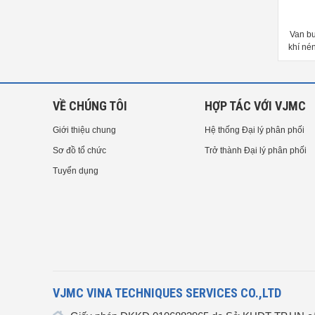
an bướm điều khiển điện KBV
Van bướm điều khiển điện Wyeco
Van b
50 - DN500| Nhập khẩu chính
DN50 – DN300 Chính hãng
khí né
hãng
Trung 
VỀ CHÚNG TÔI
HỢP TÁC VỚI VJMC
Giới thiệu chung
Hệ thống Đại lý phân phối
Sơ đồ tổ chức
Trở thành Đại lý phân phối
Tuyển dụng
VJMC VINA TECHNIQUES SERVICES CO.,LTD