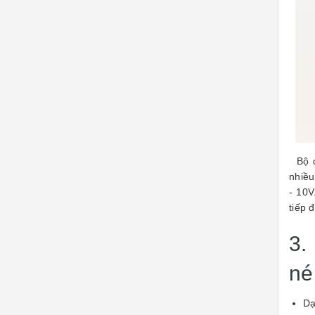
Bộ đi
nhiều
- 10V
tiếp 
3.
né
Dạ