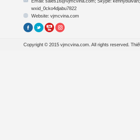
Email: sales16@vjmcvina.com; Skype: kennybuivan;
wxid_0cko4djabu7822
Website: vjmcvina.com
Copyright © 2015 vjmcvina.com. All rights reserved.
Thiế