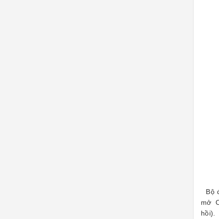
Bộ đi
mở ON
hồi).