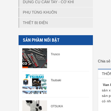
DỤNG CỤ CẦM TAY - CƠ KHÍ
PHỤ TÙNG KHUÔN
THIẾT BỊ ĐIỆN
SẢN PHẦM NỔI BẬT
Trusco
Chia sẻ
THÔN
Tsubaki
Van 
sản x
sản p
có nh
OTSUKA