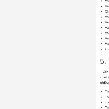
Va
Va
Ch
Va
Va
Va
Va
Va
Va
Gi
5.
Van 
chất 
nhiều
Tr
Tr
Tr
Tr