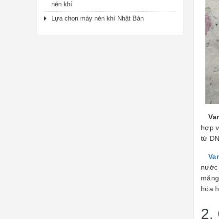
nén khí
Lựa chọn máy nén khí Nhật Bản
Va
hợp v
từ DN
Va
nước 
măng,
hóa h
2.