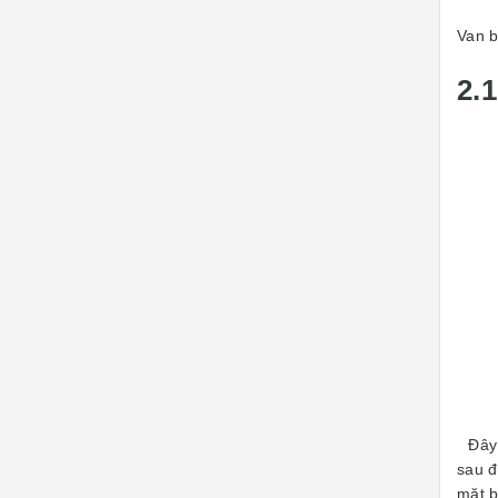
Van b
2.
Đây l
sau đ
mặt b