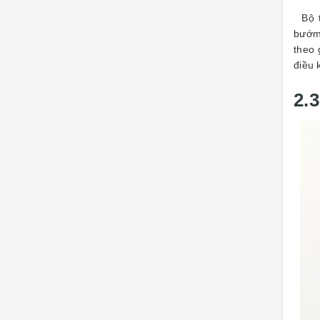
Bộ tr
bướm 
theo 
điều 
2.3