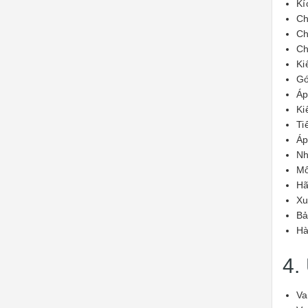
Kí
Ch
Ch
Ch
Ki
Gó
Áp
Ki
Ti
Áp
Nh
Mô
Hã
Xu
Bả
Hà
4.
Va