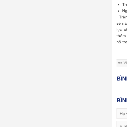
Tr
Ng
Trên 
sẻ nà
lựa c
thêm 
hỗ tr
V
BÌ
BÌ