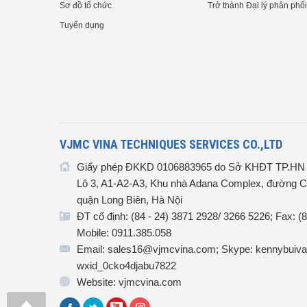
Sơ đồ tổ chức
Trở thành Đại lý phân phối
Tuyển dụng
VJMC VINA TECHNIQUES SERVICES CO.,LTD
Giấy phép ĐKKD 0106883965 do Sở KHĐT TP.HN c
Lô 3, A1-A2-A3, Khu nhà Adana Complex, đường C
quận Long Biên, Hà Nội
ĐT cố định: (84 - 24) 3871 2928/ 3266 5226; Fax: (
Mobile: 0911.385.058
Email: sales16@vjmcvina.com; Skype: kennybuiva
wxid_0cko4djabu7822
Website: vjmcvina.com