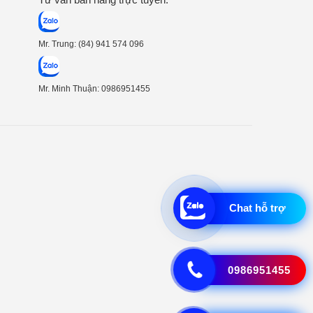
Mr. Trung: (84) 941 574 096
Mr. Minh Thuận: 0986951455
Chat hỗ trợ
0986951455