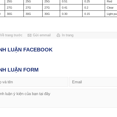
25G
25G
25G
0.51
0.25
Red
27G
27G
27G
0.41
0.2
Clear
0
30G
30G
30G
0.30
0.15
Light pu
Về trang trước
Gửi emmail
In trang
ÌNH LUẬN FACEBOOK
NH LUẬN FORM