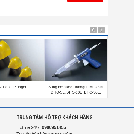
Musashi Plunger
Súng bơm keo Handgun Musashi
Xi Lanh Nhự
DHG-5E, DHG-10E, DHG-30E,
Musashi SSY-
DHG-50E
SSY-10E, 
G
TRUNG TÂM HỖ TRỢ KHÁCH HÀNG
Hotline 24/7:
0986951455
Tư vấn bán hàng trực tuyến: