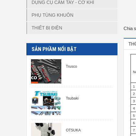
DỤNG CỤ CẦM TAY - CƠ KHÍ
PHỤ TÙNG KHUÔN
THIẾT BỊ ĐIỆN
Chia 
TH
SẢN PHẦM NỔI BẬT
Trusco
N
1
2
Tsubaki
3
4
5
6
OTSUKA
7