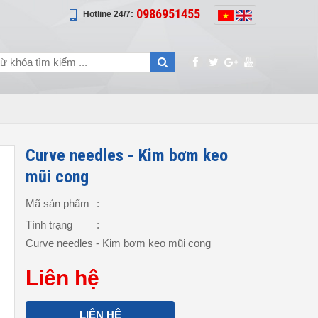
0986951455
Hotline 24/7:
Curve needles - Kim bơm keo
mũi cong
Mã sản phẩm
:
Tình trạng
:
Curve needles - Kim bơm keo mũi cong
Liên hệ
LIÊN HỆ