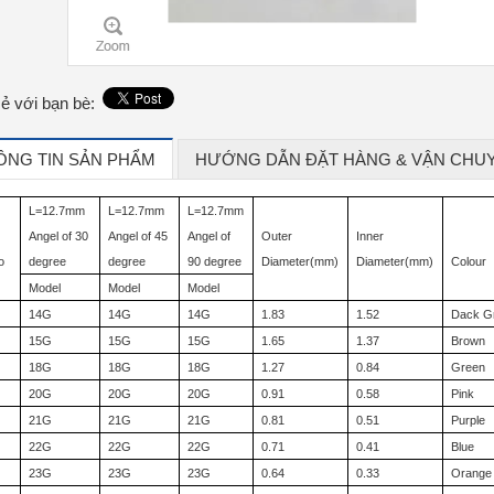
sẻ với bạn bè:
ÔNG TIN SẢN PHẨM
HƯỚNG DẪN ĐẶT HÀNG & VẬN CHU
L=12.7mm
L=12.7mm
L=12.7mm
Angel of 30
Angel of 45
Angel of
Outer
Inner
o
degree
degree
90 degree
Diameter(mm)
Diameter(mm)
Colour
Model
Model
Model
14G
14G
14G
1.83
1.52
Dack G
15G
15G
15G
1.65
1.37
Brown
18G
18G
18G
1.27
0.84
Green
20G
20G
20G
0.91
0.58
Pink
21G
21G
21G
0.81
0.51
Purple
22G
22G
22G
0.71
0.41
Blue
23G
23G
23G
0.64
0.33
Orange