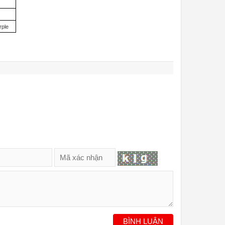
rple
BÌNH LUẬN