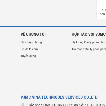
ASPURE Cleaner For Use in
ASPURE ESD Sheet 1206GR
3-
Clean Room CR-1
600mm x 10m Green and others
VỀ CHÚNG TÔI
HỢP TÁC VỚI VJMC
Giới thiệu chung
Hệ thống Đại lý phân phối
Sơ đồ tổ chức
Trở thành Đại lý phân phối
Tuyển dụng
VJMC VINA TECHNIQUES SERVICES CO.,LTD
Giấy phép ĐKKD 0106883965 do Sở KHĐT TP.HN c