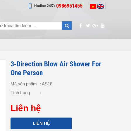
0986951455
Hotline 24/7:
3-Direction Blow Air Shower For
One Person
Mã sản phẩm
: AS18
Tình trạng
:
Liên hệ
LIÊN HỆ