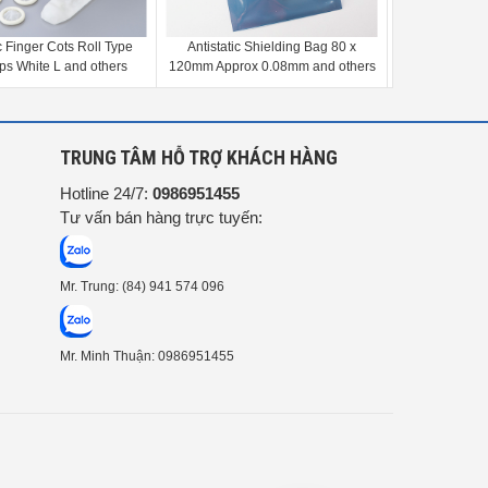
atic Shielding Bag 80 x
Nitrile Long Gloves, Powder-Free
Clean Slippe
prox 0.08mm and others
100 Pieces L and others
G
TRUNG TÂM HỖ TRỢ KHÁCH HÀNG
Hotline 24/7:
0986951455
Tư vấn bán hàng trực tuyến:
Mr. Trung: (84) 941 574 096
Mr. Minh Thuận: 0986951455