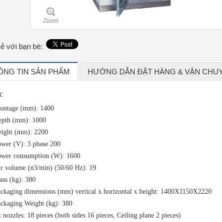
sẻ với bạn bè:
ÔNG TIN SẢN PHẨM
HƯỚNG DẪN ĐẶT HÀNG & VẬN CHU
c
ontage (mm): 1400
epth (mm): 1000
ight (mm): 2200
wer (V): 3 phase 200
wer consumption (W): 1600
r volume (n3/min) (50/60 Hz): 19
ss (kg): 380
ckaging dimensions (mm) vertical x horizontal x height: 1400X1150X2220
ckaging Weight (kg): 380
t nozzles: 18 pieces (both sides 16 pieces, Ceiling plane 2 pieces)