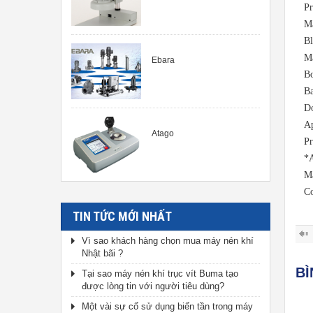
Pr
Ma
Bl
Ma
Ebara
Bo
Ba
Do
Ap
Atago
Pr
*A
Ma
C
TIN TỨC MỚI NHẤT
Vì sao khách hàng chọn mua máy nén khí
Nhật bãi ?
B
Tại sao máy nén khí trục vít Buma tạo
được lòng tin với người tiêu dùng?
Một vài sự cố sử dụng biến tần trong máy