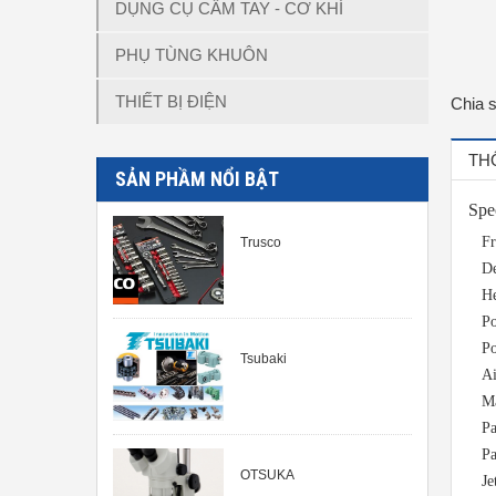
DỤNG CỤ CẦM TAY - CƠ KHÍ
PHỤ TÙNG KHUÔN
THIẾT BỊ ĐIỆN
Chia 
TH
SẢN PHẦM NỔI BẬT
Spe
Fr
Trusco
D
He
Po
Po
Tsubaki
Ai
Ma
Pa
Pa
OTSUKA
Je