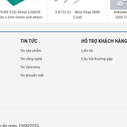
6722-01 Wrist Strap (With
Antistatic Finger Cots Roll Type
Antist
Cord)
1000 Tips White L and others
120mm Ap
TIN TỨC
HỖ TRỢ KHÁCH HÀN
Tin sản phẩm
Liên hệ
Tin công nghệ
Câu hỏi thường gặp
Tin Vjmcvina
Tin khuyến mãi
ấp ngày 19/06/2015.