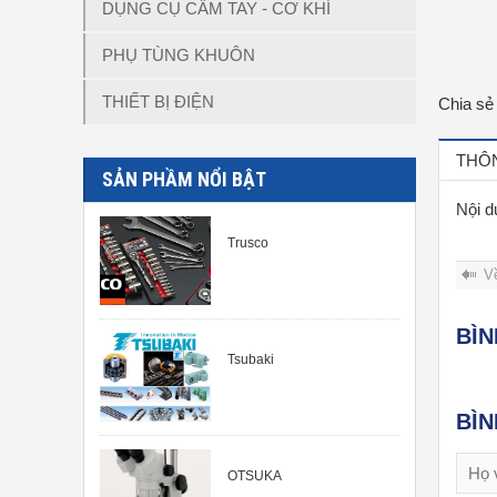
DỤNG CỤ CẦM TAY - CƠ KHÍ
PHỤ TÙNG KHUÔN
THIẾT BỊ ĐIỆN
Chia sẻ
THÔN
SẢN PHẦM NỔI BẬT
Nội d
Trusco
V
BÌ
Tsubaki
BÌ
OTSUKA