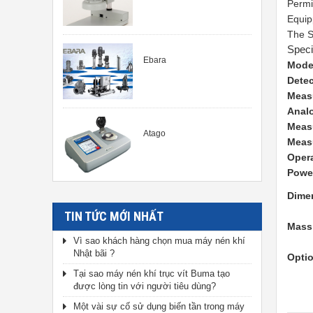
Permi
Equipp
The S
Speci
Ebara
Mode
Dete
Meas
Anal
Meas
Atago
Meas
Oper
Powe
Dime
TIN TỨC MỚI NHẤT
Mass
Vì sao khách hàng chọn mua máy nén khí
Nhật bãi ?
Opti
Tại sao máy nén khí trục vít Buma tạo
được lòng tin với người tiêu dùng?
Một vài sự cố sử dụng biến tần trong máy