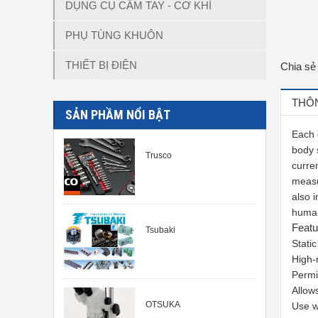
DỤNG CỤ CẦM TAY - CƠ KHÍ
PHỤ TÙNG KHUÔN
THIẾT BỊ ĐIỆN
Chia sẻ
THÔN
SẢN PHẦM NỔI BẬT
Each 
body 
Trusco
curre
measu
also 
human
Featu
Tsubaki
Stati
High-
Permi
Allow
OTSUKA
Use w