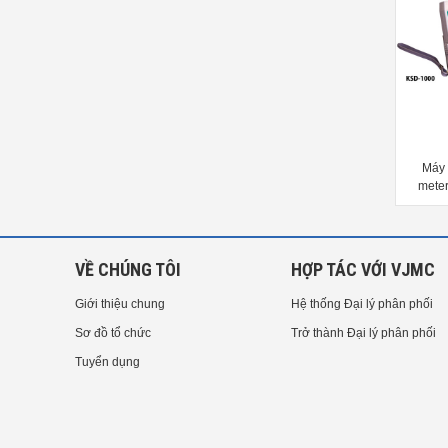
Máy đo tĩnh điện Charge plate
Máy đo tĩnh điện Static eliminator
Máy đ
monitor Kasuga NK-7001
monitor Kasuga KSD-0200
mete
VỀ CHÚNG TÔI
HỢP TÁC VỚI VJMC
Giới thiệu chung
Hệ thống Đại lý phân phối
Sơ đồ tổ chức
Trở thành Đại lý phân phối
Tuyển dụng