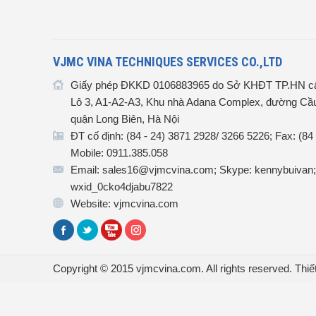
VJMC VINA TECHNIQUES SERVICES CO.,LTD
Giấy phép ĐKKD 0106883965 do Sở KHĐT TP.HN cấ
Lô 3, A1-A2-A3, Khu nhà Adana Complex, đường Cầu
quận Long Biên, Hà Nội
ĐT cố định: (84 - 24) 3871 2928/ 3266 5226; Fax: (84
Mobile: 0911.385.058
Email: sales16@vjmcvina.com; Skype: kennybuivan;
wxid_0cko4djabu7822
Website: vjmcvina.com
Copyright © 2015 vjmcvina.com. All rights reserved.
Thiế