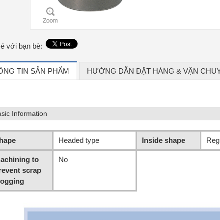
sẻ với bạn bè:
ÔNG TIN SẢN PHẨM
HƯỚNG DẪN ĐẶT HÀNG & VẬN CHU
sic Information
hape
Headed type
Inside shape
Reg
achining to
No
revent scrap
logging