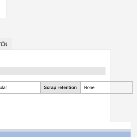
YỂN
ular
Scrap retention
None