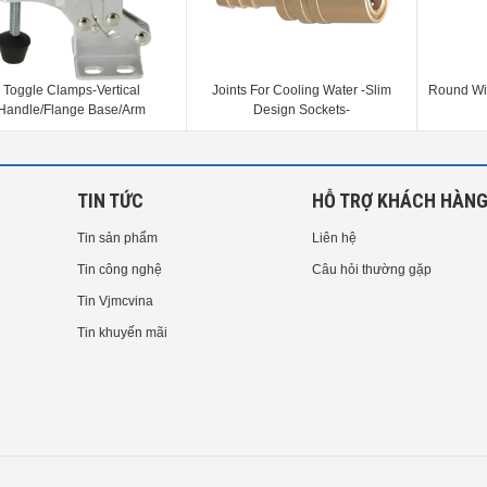
Toggle Clamps-Vertical
Joints For Cooling Water -Slim
Round Wi
Handle/Flange Base/Arm
Design Sockets-
80°/Handle 88°
TIN TỨC
HỖ TRỢ KHÁCH HÀN
Tin sản phẩm
Liên hệ
Tin công nghệ
Câu hỏi thường gặp
Tin Vjmcvina
Tin khuyến mãi