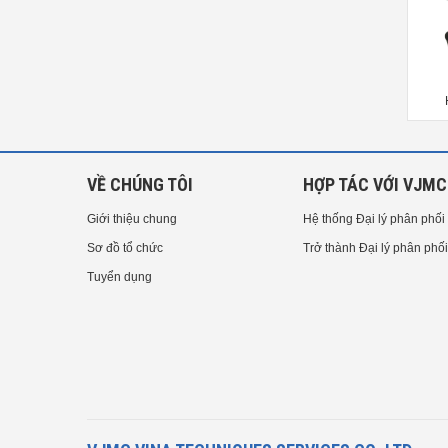
Chamfering Punches DLC Coating
Bending Dies -Fixing Bolt Type-
-B Type-
VỀ CHÚNG TÔI
HỢP TÁC VỚI VJMC
Giới thiệu chung
Hệ thống Đại lý phân phối
Sơ đồ tổ chức
Trở thành Đại lý phân phối
Tuyển dụng