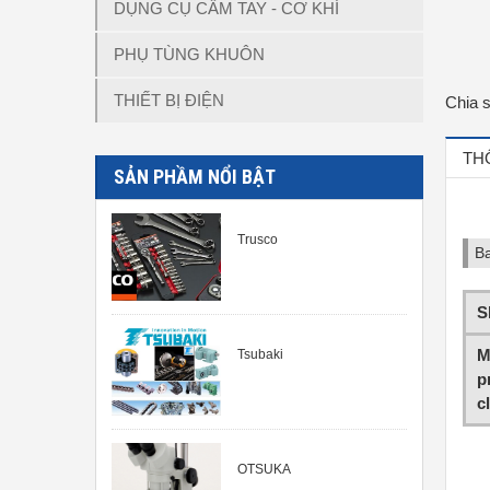
DỤNG CỤ CẦM TAY - CƠ KHÍ
PHỤ TÙNG KHUÔN
THIẾT BỊ ĐIỆN
Chia 
TH
SẢN PHẦM NỔI BẬT
Trusco
Ba
S
M
Tsubaki
p
c
OTSUKA