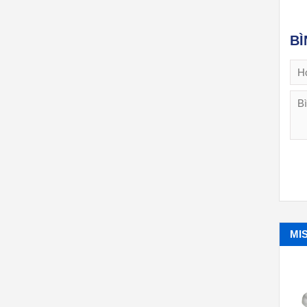
BÌ
MI