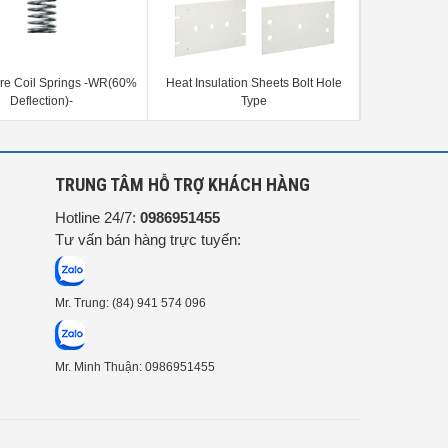
re Coil Springs -WR(60%
Heat Insulation Sheets Bolt Hole
Quick-Fitti
Deflection)-
Type
Cooling -St
Resistant
/Straight Jo
In
G
TRUNG TÂM HỖ TRỢ KHÁCH HÀNG
Hotline 24/7:
0986951455
Tư vấn bán hàng trực tuyến:
Mr. Trung: (84) 941 574 096
Mr. Minh Thuận: 0986951455