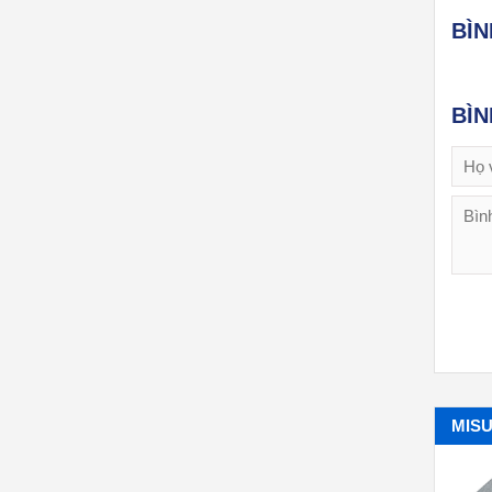
BÌ
BÌ
MISU