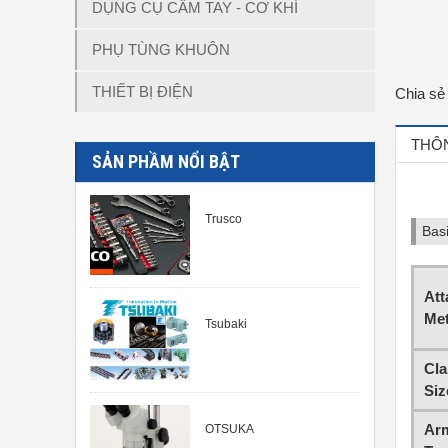
DỤNG CỤ CẦM TAY - CƠ KHÍ
PHỤ TÙNG KHUÔN
THIẾT BỊ ĐIỆN
Chia sẻ
THÔN
SẢN PHẦM NỔI BẬT
Trusco
Basi
Att
Me
Tsubaki
Cl
Siz
Arm
OTSUKA