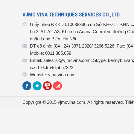
VJMC VINA TECHNIQUES SERVICES CO.,LTD
Giấy phép ĐKKD 0106883965 do Sở KHĐT TP.HN cấ
Lô 3, A1-A2-A3, Khu nhà Adana Complex, đường Cầu
quận Long Biên, Hà Nội
ĐT cố định: (84 - 24) 3871 2928/ 3266 5226; Fax: (84
Mobile: 0911.385.058
Email: sales16@vjmcvina.com; Skype: kennybuivan;
wxid_0cko4djabu7822
Website: vjmcvina.com
Copyright © 2015 vjmcvina.com. All rights reserved.
Thiế