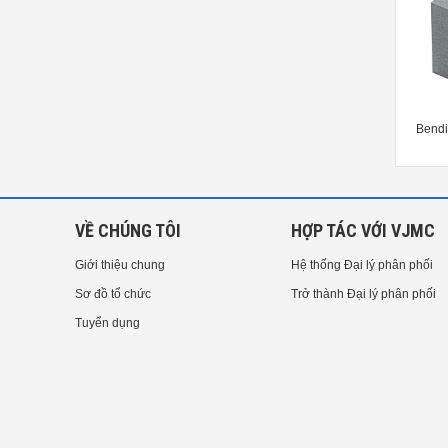
Button Dies -Headed, Regular
Chamfering Punches DLC Coating
Bendi
Type-
-B Type-
VỀ CHÚNG TÔI
HỢP TÁC VỚI VJMC
Giới thiệu chung
Hệ thống Đại lý phân phối
Sơ đồ tổ chức
Trở thành Đại lý phân phối
Tuyển dụng