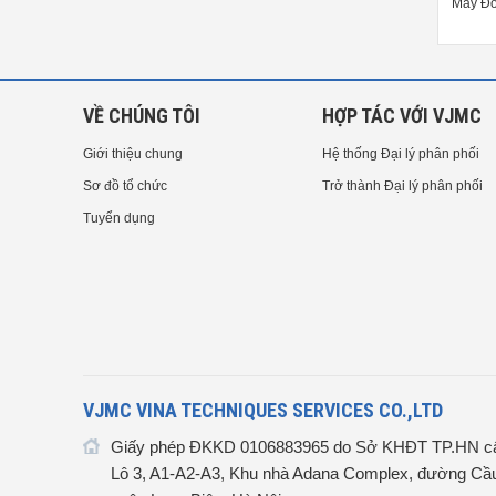
y Đo Độ Dày Lớp Phủ KETT LZ-
Máy Đo Độ Dày Lớp Phủ KETT
Máy Đo
373
LH-373
VỀ CHÚNG TÔI
HỢP TÁC VỚI VJMC
Giới thiệu chung
Hệ thống Đại lý phân phối
Sơ đồ tổ chức
Trở thành Đại lý phân phối
Tuyển dụng
VJMC VINA TECHNIQUES SERVICES CO.,LTD
Giấy phép ĐKKD 0106883965 do Sở KHĐT TP.HN cấ
Lô 3, A1-A2-A3, Khu nhà Adana Complex, đường Cầu