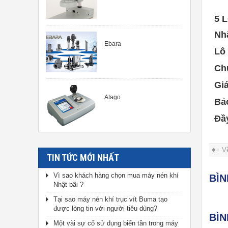
5 
Nh
Ebara
Lô
Ch
Gi
Atago
Bả
Đầ
V
TIN TỨC MỚI NHẤT
Vì sao khách hàng chọn mua máy nén khí
BÌ
Nhật bãi ?
Tại sao máy nén khí trục vít Buma tạo
được lòng tin với người tiêu dùng?
BÌ
Một vài sự cố sử dụng biến tần trong máy