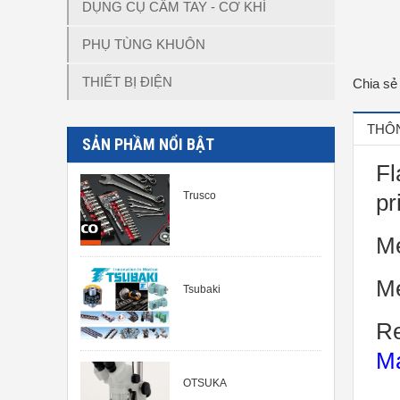
DỤNG CỤ CẦM TAY - CƠ KHÍ
PHỤ TÙNG KHUÔN
THIẾT BỊ ĐIỆN
Chia sẻ
THÔN
SẢN PHẦM NỔI BẬT
Fl
Trusco
pr
Me
Me
Tsubaki
Re
Ma
OTSUKA