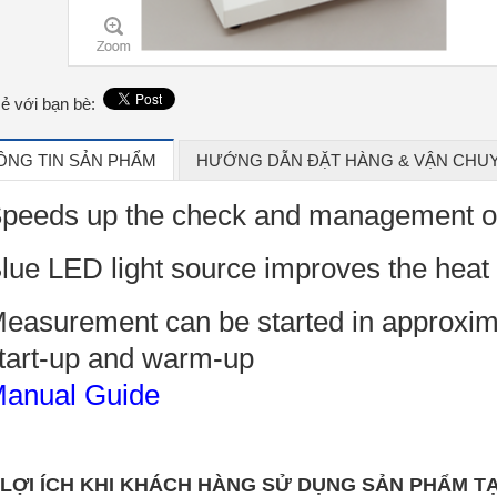
sẻ với bạn bè:
ÔNG TIN SẢN PHẨM
HƯỚNG DẪN ĐẶT HÀNG & VẬN CHU
peeds up the check and management of 
lue LED light source improves the heat s
easurement can be started in approxima
tart-up and warm-up
anual Guide
 LỢI ÍCH KHI KHÁCH HÀNG SỬ DỤNG SẢN PHẨM TẠ