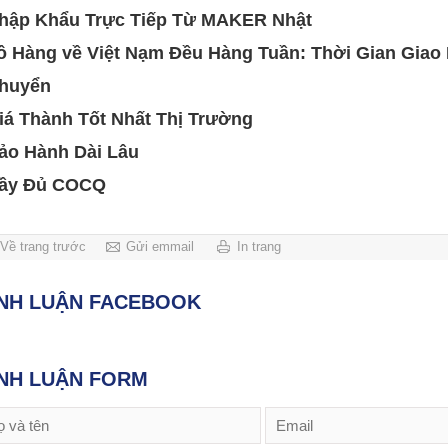
hập Khẩu Trực Tiếp Từ MAKER Nhật
ô Hàng về Việt Nạm Đều Hàng Tuần: Thời Gian Giao
huyển
iá Thành Tốt Nhất Thị Trường
ảo Hành Dài Lâu
ầy Đủ COCQ
Về trang trước
Gửi emmail
In trang
ÌNH LUẬN FACEBOOK
NH LUẬN FORM