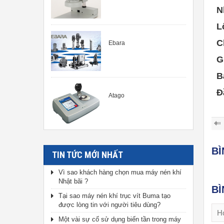
N
L
C
Ebara
G
B
Đ
Atago
B
TIN TỨC MỚI NHẤT
Vì sao khách hàng chọn mua máy nén khí
Nhật bãi ?
BÌ
Tại sao máy nén khí trục vít Buma tạo
được lòng tin với người tiêu dùng?
Một vài sự cố sử dụng biến tần trong máy