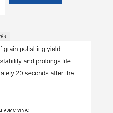
YỂN
grain polishing yield
tability and prolongs life
tely 20 seconds after the
I VJMC VINA: