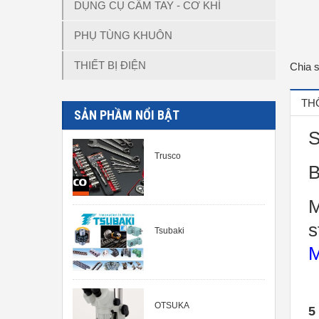
DỤNG CỤ CẦM TAY - CƠ KHÍ
PHỤ TÙNG KHUÔN
THIẾT BỊ ĐIỆN
Chia 
TH
SẢN PHẦM NỔI BẬT
S
Trusco
B
M
s
Tsubaki
M
OTSUKA
5