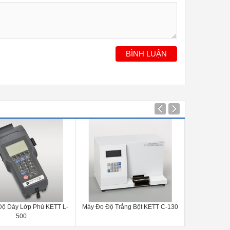
BÌNH LUẬN
T L-
Máy Đo Độ Trắng Bột KETT C-130
Máy Đo Kích Thước Hạt KETT
Grainscope TX-200