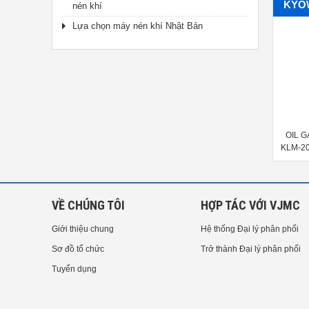
KYO
nén khí
Lựa chọn máy nén khí Nhật Bản
OIL GAUGE KYOWA KDS-20,
OIL GAUGE KYOWA KLM-150F,
OIL 
KDS-28, KDS-38
KLM-200F, KLM-250F, KLM-300F,
KLM-20
KLM-350F, KLM-400F, KLM-450F,
KLM-35
KLM-500F
VỀ CHÚNG TÔI
HỢP TÁC VỚI VJMC
Giới thiệu chung
Hệ thống Đại lý phân phối
Sơ đồ tổ chức
Trở thành Đại lý phân phối
Tuyển dụng