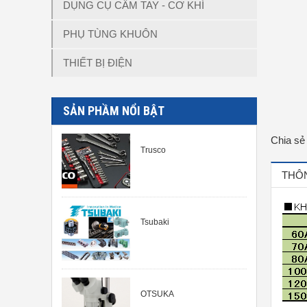
DỤNG CỤ CẦM TAY - CƠ KHÍ
PHỤ TÙNG KHUÔN
THIẾT BỊ ĐIỆN
SẢN PHẦM NỔI BẬT
Chia sẻ
Trusco
THÔN
Tsubaki
OTSUKA