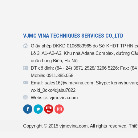
VJMC VINA TECHNIQUES SERVICES CO.,LTD
Giấy phép ĐKKD 0106883965 do Sở KHĐT TP.HN cấ
Lô 3, A1-A2-A3, Khu nhà Adana Complex, đường Cầu
quận Long Biên, Hà Nội
ĐT cố định: (84 - 24) 3871 2928/ 3266 5226; Fax: (84
Mobile: 0911.385.058
Email: sales16@vjmcvina.com; Skype: kennybuivan;
wxid_0cko4djabu7822
Website: vjmcvina.com
Copyright © 2015 vjmcvina.com. All rights reserved.
Thiế