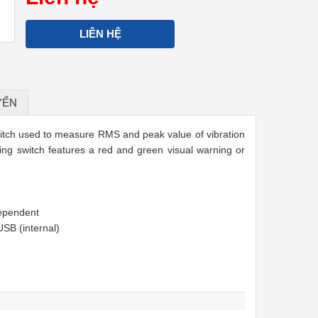
LIÊN HỆ
YỂN
witch used to measure RMS and peak value of vibration
oring switch features a red and green visual warning or
dependent
USB (internal)