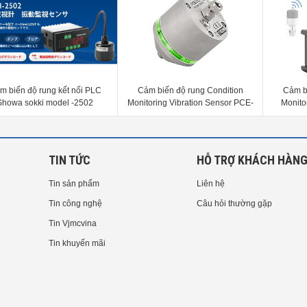
m biến độ rung kết nối PLC
Cảm biến độ rung Condition
Cảm b
Showa sokki model -2502
Monitoring Vibration Sensor PCE-
Monito
VS11
Se
TIN TỨC
HỖ TRỢ KHÁCH HÀN
Tin sản phẩm
Liên hệ
Tin công nghệ
Câu hỏi thường gặp
Tin Vjmcvina
Tin khuyến mãi