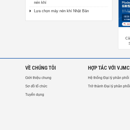
nén khí
Lựa chọn máy nén khí Nhật Bản
Cảm biến Ono Sokki Engine
Cảm biến độ rung kết nối PLC
Cả
Vibration detector VP-
Showa sokki model -2507
201/202/1210/1220
VỀ CHÚNG TÔI
HỢP TÁC VỚI VJMC
Giới thiệu chung
Hệ thống Đại lý phân phối
Sơ đồ tổ chức
Trở thành Đại lý phân phối
Tuyển dụng