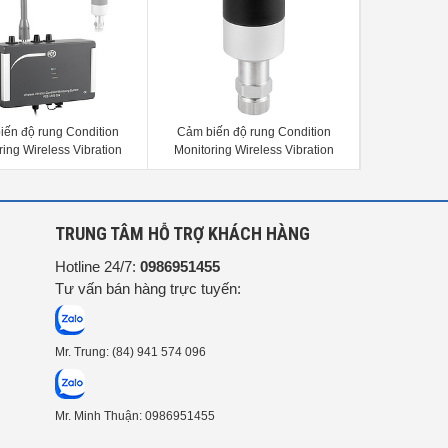
iến độ rung Condition
Cảm biến độ rung Condition
Cảm biến 
ring Wireless Vibration
Monitoring Wireless Vibration
Vibrati
nsor PCE-VMS 504
Sensor PCE-VMS 501
201/2
G
TRUNG TÂM HỖ TRỢ KHÁCH HÀNG
Hotline 24/7:
0986951455
Tư vấn bán hàng trực tuyến:
Mr. Trung: (84) 941 574 096
Mr. Minh Thuận: 0986951455