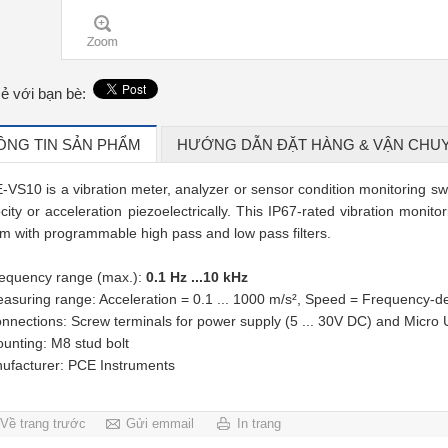
sẻ với bạn bè:
ÔNG TIN SẢN PHẨM
HƯỚNG DẪN ĐẶT HÀNG & VẬN CHU
-VS10 is a vibration meter, analyzer or sensor condition monitoring s
ocity or acceleration piezoelectrically. This IP67-rated vibration monit
rm with programmable high pass and low pass filters.
requency range (max.):
0.1 Hz ...10 kHz
easuring range: Acceleration = 0.1 ... 1000 m/s², Speed = Frequency-
onnections: Screw terminals for power supply (5 ... 30V DC) and Micro 
ounting: M8 stud bolt
ufacturer: PCE Instruments
Về trang trước
Gửi emmail
In trang