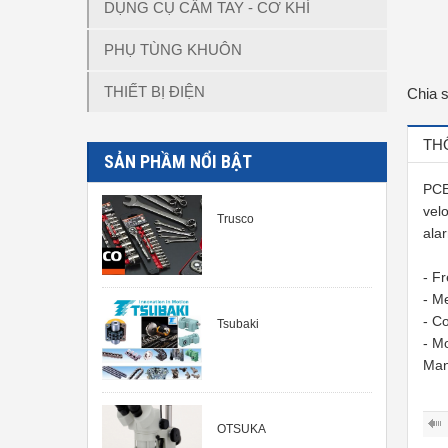
DỤNG CỤ CẦM TAY - CƠ KHÍ
PHỤ TÙNG KHUÔN
THIẾT BỊ ĐIỆN
Chia 
TH
SẢN PHẦM NỔI BẬT
PCE
vel
Trusco
ala
- F
- M
- C
Tsubaki
- M
Man
OTSUKA