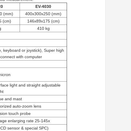
20
EV-4030
0 (mm)
400x300x250 (mm)
5 (cm)
146x89x175 (cm)
g
410 kg
n
 keyboard or joystick), Super high
 connect with computer
micron
face light and straight adjustable
ht
ase and mast
torized auto-zoom lens
sion touch probe
mage enlarging rate 25-145x
CCD sensor & special SPC)