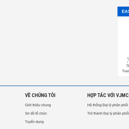
EA
n
Máy đo 2D SP Series Vision
Thước quang Glass Grating
on
Measurement Machine Easson
Transducer Easson GS10, GS11,
LSP-3020, Easson LSP-4030,
GS12, GS13, GS20, GS21, GS22,
Easson LSP-5040, Easson LSP-
GS23, GS30, GS31, GS32, GS33
6050
VỀ CHÚNG TÔI
HỢP TÁC VỚI VJMC
Giới thiệu chung
Hệ thống Đại lý phân phối
Sơ đồ tổ chức
Trở thành Đại lý phân phối
Tuyển dụng