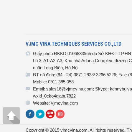
VJMC VINA TECHNIQUES SERVICES CO.,LTD
Giấy phép ĐKKD 0106883965 do Sở KHĐT TP.HN c
Lô 3, A1-A2-A3, Khu nhà Adana Complex, đường C
quận Long Biên, Hà Nội
ĐT cố định: (84 - 24) 3871 2928/ 3266 5226; Fax: (
Mobile: 0911.385.058
Email: sales16@vjmcvina.com; Skype: kennybuiva
wxid_0cko4djabu7822
Website: vjmcvina.com
Copyright © 2015 vjmcvina.com. All rights reserved.
Th