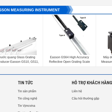
SSON MEASURING INSTRUMENT
Easson GS64 High Accuracy
Máy đo 2D SP Series Vision
Reflective Open Grating Scale
Measurement Machine Easson
RSP-3020, RSP-4030
TIN TỨC
HỖ TRỢ KHÁCH HÀN
Tin sản phẩm
Liên hệ
Tin công nghệ
Câu hỏi thường gặp
Tin Vjmcvina