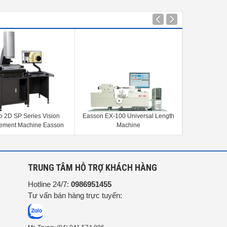
Easson EX-100 Universal Length
Màn hình hiển thị Easson ES-8A
Màn 
Machine
Digital Readout
G
TRUNG TÂM HỖ TRỢ KHÁCH HÀNG
Hotline 24/7:
0986951455
Tư vấn bán hàng trực tuyến: