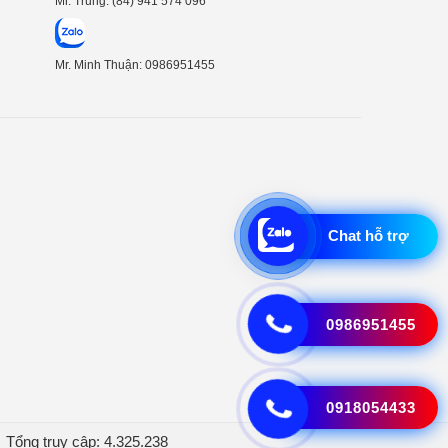
Mr. Trung: (84) 941 574 096
Mr. Minh Thuận: 0986951455
Chat hỗ trợ
0986951455
0918054433
Tổng truy cập: 4.325.238