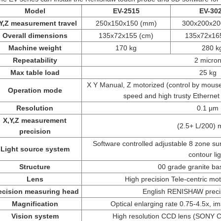
Model
EV-2515
EV-30
Y,Z measurement travel
250x150x150 (mm)
300x200x20
Overall dimensions
135x72x155 (cm)
135x72x16
Machine weight
170 kg
280 k
Repeatability
2 micro
Max table load
25 kg
X Y Manual, Z motorized (control by mouse,
Operation mode
speed and high trusty Ethernet
Resolution
0.1 μm
X,Y,Z measurement
(2.5+ L/200) 
precision
Software controlled adjustable 8 zone sur
Light source system
contour lig
Structure
00 grade granite b
Lens
High precision Tele-centric mo
ecision measuring head
English RENISHAW preci
Magnification
Optical enlarging rate 0.75-4.5x, i
Vision system
High resolution CCD lens (SONY 