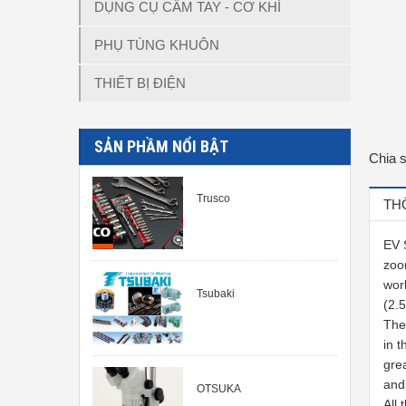
DỤNG CỤ CẦM TAY - CƠ KHÍ
PHỤ TÙNG KHUÔN
THIẾT BỊ ĐIỆN
SẢN PHẦM NỔI BẬT
Chia 
Trusco
TH
EV 
zoo
work
Tsubaki
(2.
The
in t
gre
and
OTSUKA
All