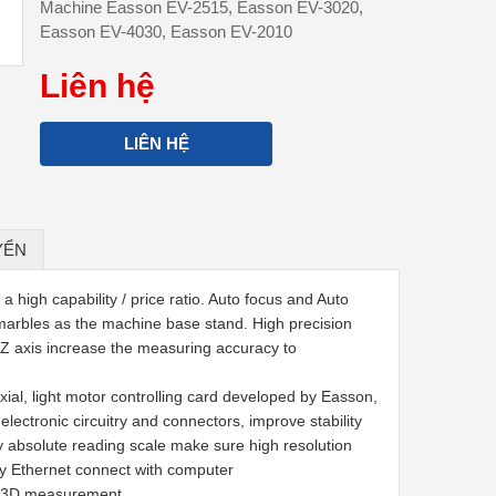
Machine Easson EV-2515, Easson EV-3020,
Easson EV-4030, Easson EV-2010
Liên hệ
LIÊN HỆ
YỂN
gh capability / price ratio. Auto focus and Auto
n marbles as the machine base stand. High precision
Y, Z axis increase the measuring accuracy to
xial, light motor controlling card developed by Easson,
electronic circuitry and connectors, improve stability
cy absolute reading scale make sure high resolution
y Ethernet connect with computer
or 3D measurement.