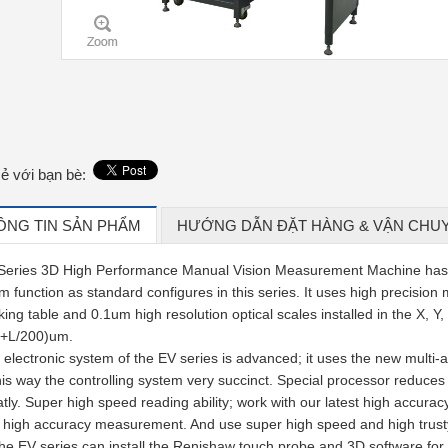
sẻ với bạn bè:
ÔNG TIN SẢN PHẨM
HƯỚNG DẪN ĐẶT HÀNG & VẬN CHU
Series 3D High Performance Manual Vision Measurement Machine has a hi
m function as standard configures in this series. It uses high precisio
ing table and 0.1um high resolution optical scales installed in the X, 
5+L/200)um.
 electronic system of the EV series is advanced; it uses the new multi-a
his way the controlling system very succinct. Special processor reduces 
atly. Super high speed reading ability; work with our latest high accura
 high accuracy measurement. And use super high speed and high trust
 the EV series can install the Renishaw touch probe and 3D software f