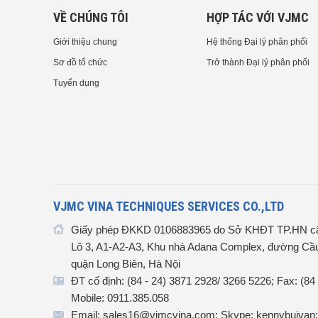
VỀ CHÚNG TÔI
HỢP TÁC VỚI VJMC
Giới thiệu chung
Hệ thống Đại lý phân phối
Sơ đồ tổ chức
Trở thành Đại lý phân phối
Tuyển dụng
VJMC VINA TECHNIQUES SERVICES CO.,LTD
Giấy phép ĐKKD 0106883965 do Sở KHĐT TP.HN cấ
Lô 3, A1-A2-A3, Khu nhà Adana Complex, đường Cầu
quận Long Biên, Hà Nội
ĐT cố định: (84 - 24) 3871 2928/ 3266 5226; Fax: (84
Mobile: 0911.385.058
Email: sales16@vjmcvina.com; Skype: kennybuivan;