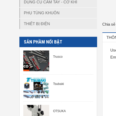
DỤNG CỤ CẦM TAY - CƠ KHÍ
PHỤ TÙNG KHUÔN
THIẾT BỊ ĐIỆN
Chia sẻ
THÔN
SẢN PHẦM NỔI BẬT
Use
Trusco
Emb
Tsubaki
OTSUKA