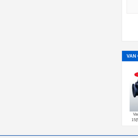
VAN
Van cổng ASAHI AV TYPE 14[1/2-
Van cổng ASAHI AV TYPE
4inch]（15-100mm)
15[5,6inch]（125,150mm）